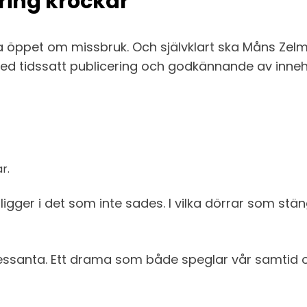
ing krockar
a öppet om missbruk. Och självklart ska Måns Zelm
med tidssatt publicering och godkännande av innehå
r.
ligger i det som inte sades. I vilka dörrar som stän
intressanta. Ett drama som både speglar vår samtid