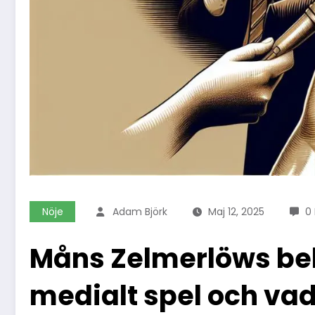
Nöje
Adam Björk
Maj 12, 2025
0
Måns Zelmerlöws bek
medialt spel och vad 