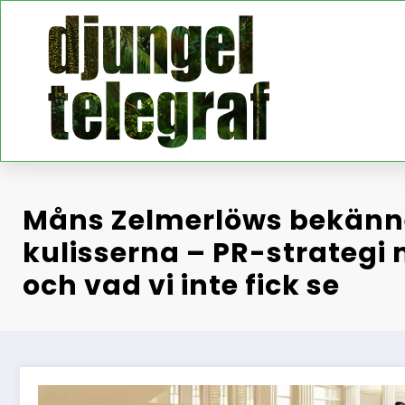
Hoppa
till
innehåll
Måns Zelmerlöws bekänn
kulisserna – PR-strategi 
och vad vi inte fick se