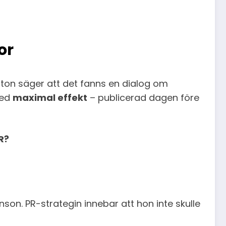
or
ilton säger att det fanns en dialog om
med
maximal effekt
– publicerad dagen före
PR?
on. PR-strategin innebar att hon inte skulle