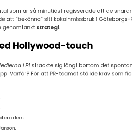
mtal som är så minutiöst regisserade att de snarar
de att “bekänna” sitt kokainmissbruk i Göteborgs-Po
 en genomtänkt
strategi
.
med Hollywood-touch
edierna i P1
sträckte sig långt bortom det spontan
. Varför? För att PR-teamet ställde krav som fick 
.
.
citera dem.
Janson.