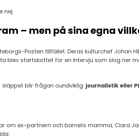
 nej.
ram – men på sina egna villk
borgs-Posten tillfället. Deras kulturchef Johan H
ta blev startskottet för en intervju som slog ner 
läppet blir frågan oundviklig:
journalistik eller 
lar om ex-partnern och barnets mamma, Ciara Jans
ida: