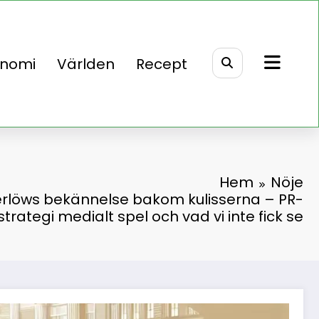
onomi
Världen
Recept
Hem
Nöje
rlöws bekännelse bakom kulisserna – PR-
strategi medialt spel och vad vi inte fick se