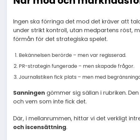
När mod och marknadsför
Ingen ska förringa det mod det kräver att tal
under strikt kontroll, utan medpartens röst, 
förmån för det strategiska spelet.
Bekännelsen berörde – men var regisserad.
PR-strategin fungerade – men skapade frågor.
Journalistiken fick plats – men med begränsninga
Sanningen
gömmer sig sällan i rubriken. Den 
och vem som inte fick det.
Där, i mellanrummen, hittar vi det verkligt 
och iscensättning
.