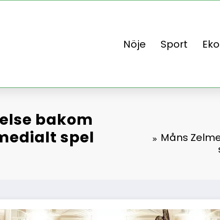
Nöje
Sport
Ek
else bakom
medialt spel
Måns Zelme