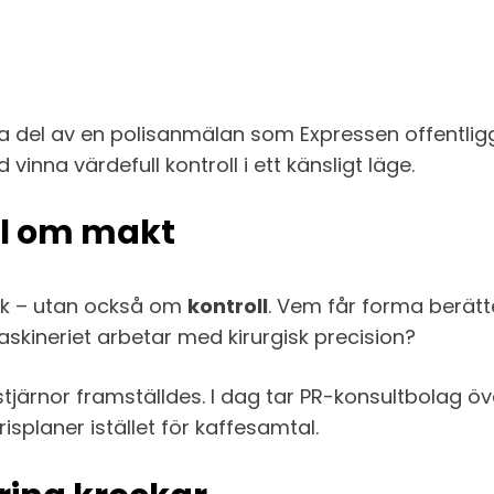
 del av en polisanmälan som Expressen offentligg
na värdefull kontroll i ett känsligt läge.
el om makt
uk – utan också om
kontroll
. Vem får forma berät
askineriet arbetar med kirurgisk precision?
stjärnor framställdes. I dag tar PR-konsultbolag öv
risplaner istället för kaffesamtal.