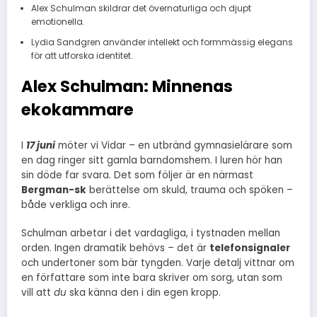
Alex Schulman skildrar det övernaturliga och djupt
emotionella.
Lydia Sandgren använder intellekt och formmässig elegans
för att utforska identitet.
Alex Schulman: Minnenas
ekokammare
I
17 juni
möter vi Vidar – en utbränd gymnasielärare som
en dag ringer sitt gamla barndomshem. I luren hör han
sin döde far svara. Det som följer är en närmast
Bergman-sk
berättelse om skuld, trauma och spöken –
både verkliga och inre.
Schulman arbetar i det vardagliga, i tystnaden mellan
orden. Ingen dramatik behövs – det är
telefonsignaler
och undertoner som bär tyngden. Varje detalj vittnar om
en författare som inte bara skriver om sorg, utan som
vill att
du
ska känna den i din egen kropp.