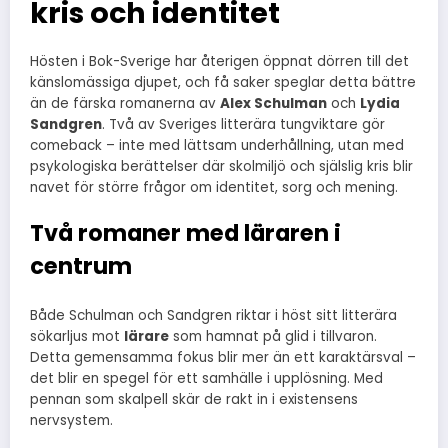
kris och identitet
Hösten i Bok-Sverige har återigen öppnat dörren till det
känslomässiga djupet, och få saker speglar detta bättre
än de färska romanerna av
Alex Schulman
och
Lydia
Sandgren
. Två av Sveriges litterära tungviktare gör
comeback – inte med lättsam underhållning, utan med
psykologiska berättelser där skolmiljö och själslig kris blir
navet för större frågor om identitet, sorg och mening.
Två romaner med läraren i
centrum
Både Schulman och Sandgren riktar i höst sitt litterära
sökarljus mot
lärare
som hamnat på glid i tillvaron.
Detta gemensamma fokus blir mer än ett karaktärsval –
det blir en spegel för ett samhälle i upplösning. Med
pennan som skalpell skär de rakt in i existensens
nervsystem.