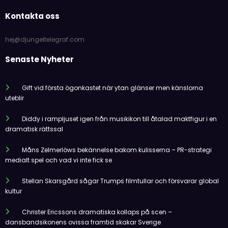
Kontakta oss
hej@djungeltelegraf.com
Senaste Nyheter
Gift vid första ögonkastet när ytan glänser men känslorna
uteblir
Diddy i rampljuset igen från musikikon till åtalad maktfigur i en
dramatisk rättssal
Måns Zelmerlöws bekännelse bakom kulisserna – PR-strategi
medialt spel och vad vi inte fick se
Stellan Skarsgård sågar Trumps filmtullar och försvarar global
kultur
Christer Ericssons dramatiska kollaps på scen –
dansbandsikonens ovissa framtid skakar Sverige