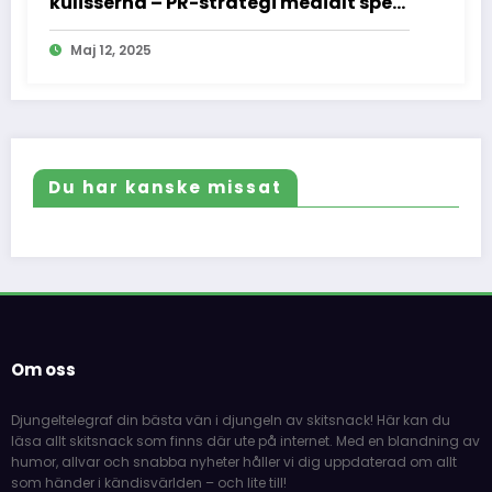
kulisserna – PR-strategi medialt spel
och vad vi inte fick se
Maj 12, 2025
Du har kanske missat
Om oss
Djungeltelegraf din bästa vän i djungeln av skitsnack! Här kan du
läsa allt skitsnack som finns där ute på internet. Med en blandning av
humor, allvar och snabba nyheter håller vi dig uppdaterad om allt
som händer i kändisvärlden – och lite till!