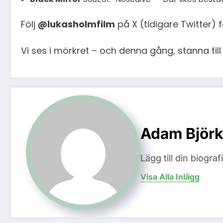
Följ
@lukasholmfilm
på X (tidigare Twitter) 
Vi ses i mörkret – och denna gång, stanna till
Adam Björk
Lägg till din biogra
Visa Alla Inlägg