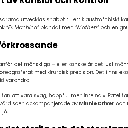
 av känslor och kontroll
drama utvecklas snabbt till ett klaustrofobiskt k
änk
”Ex Machina”
blandat med
”Mother!”
och en gn
 förkrossande
nför det mänskliga – eller kanske är det just män
 koreograferat med kirurgisk precision. Det finns e
id varandra.
utan att vara svag, hoppfull men inte naiv. Patel ta
esvärd scen ackompanjerade av
Minnie Driver
och
ljö.