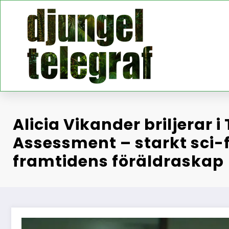
Hoppa
till
innehåll
Alicia Vikander briljerar i
Assessment – starkt sci
framtidens föräldraskap