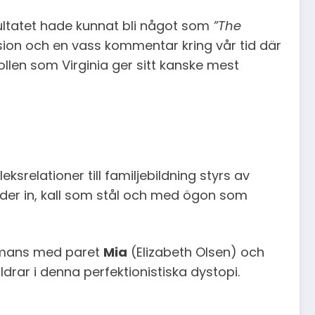
ultatet hade kunnat bli något som
”The
vision och en vass kommentar kring vår tid där
rollen som Virginia ger sitt kanske mest
eksrelationer till familjebildning styrs av
träder in, kall som stål och med ögon som
sammans med paret
Mia
(Elizabeth Olsen) och
ldrar i denna perfektionistiska dystopi.