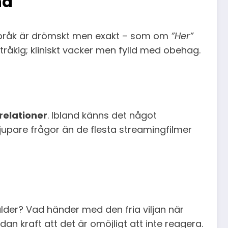
na
a språk är drömskt men exakt – som om
”Her”
råkig; kliniskt vacker men fylld med obehag.
relationer
. Ibland känns det något
djupare frågor än de flesta streamingfilmer
lder? Vad händer med den fria viljan när
an kraft att det är omöjligt att inte reagera.