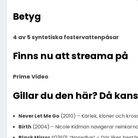
Betyg
4 av 5 syntetiska fostervattenpåsar
Finns nu att streama på
Prime Video
Gillar du den här? Då kans
Never Let Me Go
(2010) – Kärlek, kloner och kr
Birth
(2004) – Nicole Kidman navigerar reinkarn
Black Mirror
S03E01: “Nosedive” – Där likes best