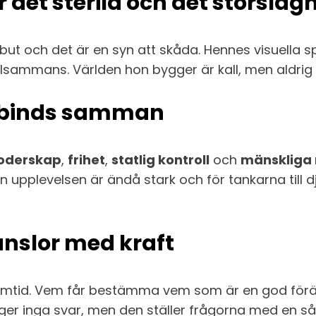
 det sterila och det storslag
ebut och det är en syn att skåda. Hennes visuell
lsammans. Världen hon bygger är kall, men aldrig t
) binds samman
oderskap
,
frihet
,
statlig kontroll
och
mänskliga 
en upplevelsen är ändå stark och för tankarna till 
änslor med kraft
 samtid. Vem får bestämma vem som är en god förä
ger inga svar, men den ställer frågorna med en såd