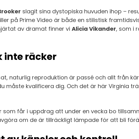
Brooker
slagit sina dystopiska huvuden ihop – res
iller på Prime Video är både en stilistisk framtids
 hjärtat av dramat finner vi
Alicia Vikander
, som i 
k inte räcker
sat, naturlig reproduktion är passé och allt från kärl
– du måste kvalificera dig. Och det är här Virginia 
tör som får i uppdrag att under en vecka bo till
göra om de är tillräckligt lämpade för att bli förä