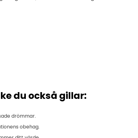
ke du också gillar:
ossade drömmar.
ationens obehag.
ämmer ditt värde.