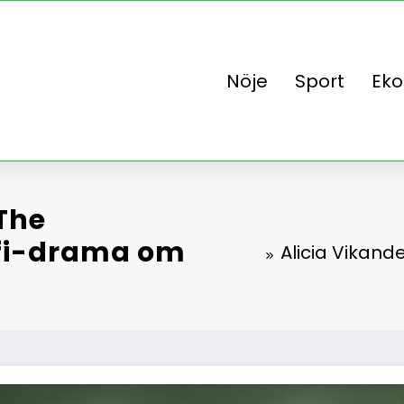
Nöje
Sport
Ek
 The
-fi-drama om
Alicia Vikande