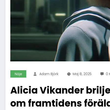
Nöje
Adam Björk
Maj 8, 2025
0
Alicia Vikander bril
om framtidens förä