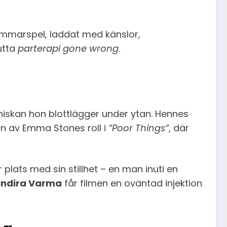
ammarspel, laddat med känslor,
utta
parterapi gone wrong
.
niskan hon blottlägger under ytan. Hennes
kon av Emma Stones roll i
”Poor Things”
, där
r plats med sin stillhet – en man inuti en
Indira Varma
får filmen en oväntad injektion