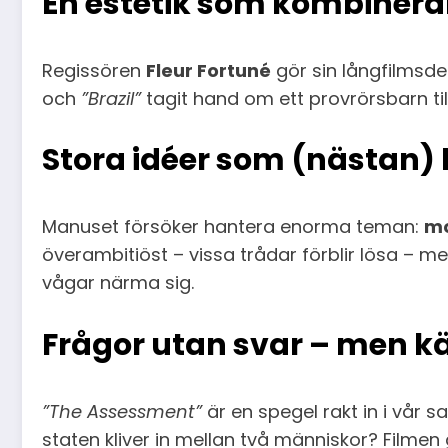
En estetik som kombinerar
Regissören
Fleur Fortuné
gör sin långfilmsd
och
”Brazil”
tagit hand om ett provrörsbarn til
Stora idéer som (nästan
Manuset försöker hantera enorma teman:
m
överambitiöst – vissa trådar förblir lösa – m
vågar närma sig.
Frågor utan svar – men k
”The Assessment”
är en spegel rakt in i vår
staten kliver in mellan två människor? Filmen 