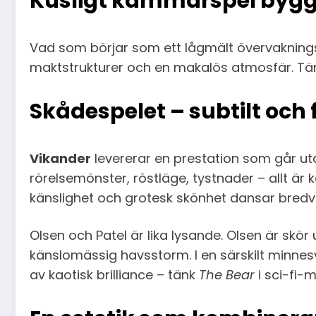
Kusligt kammarspel byggt
Vad som börjar som ett lågmält övervaknings
maktstrukturer och en makalös atmosfär. T
Skådespelet – subtilt och
Vikander
levererar en prestation som går uta
rörelsemönster, röstläge, tystnader – allt är
känslighet och grotesk skönhet dansar bredv
Olsen och Patel är lika lysande. Olsen är skör 
känslomässig havsstorm. I en särskilt minn
av kaotisk brilliance – tänk
The Bear
i sci-fi-mi