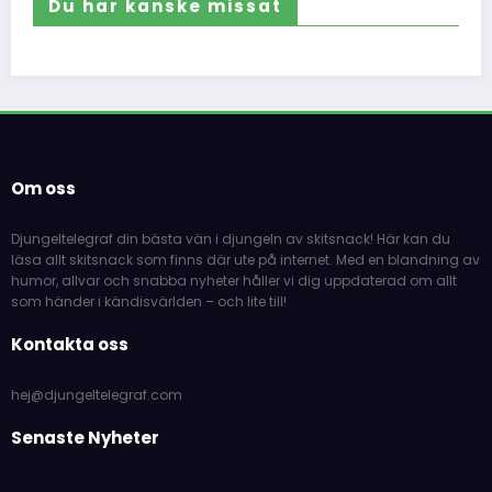
Du har kanske missat
Om oss
Djungeltelegraf din bästa vän i djungeln av skitsnack! Här kan du
läsa allt skitsnack som finns där ute på internet. Med en blandning av
humor, allvar och snabba nyheter håller vi dig uppdaterad om allt
som händer i kändisvärlden – och lite till!
Kontakta oss
hej@djungeltelegraf.com
Senaste Nyheter