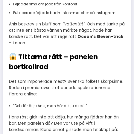
Fejklade sms om jobb från kontoret
Publicerade fejkade badminton-matcher på Instagram
Anis beskrev sin bluff som
”vattentät”
. Och med tanke på
att inte ens bästa vännen märkte något, hade han
kanske rätt. Det var ett regelrätt
Ocean’s Eleven-trick
– i neon.
Tittarna rätt – panelen
bortkollrad
Det som imponerade mest? Svenska folkets skarpsinne.
Redan i premiäravsnittet började spekulationerna
florera online:
”Det där är ju Anis, man hör det ju direkt!”
Hans röst gick inte att dölja, hur många fjädrar han än
bar. Men panelen då? Den var ute på vift i
kändisdimman. Bland annat gissade man felaktigt på: