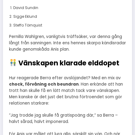
David Sundin
Sigge Eklund
Steffo Törnquist
Pernilla Wahlgren, vanligtvis träffsäker, var denna gång
långt från sanningen. Inte ens hennes skarpa kändisradar
kunde genomskåda Anis plan.
Vänskapen klarade elddopet
Hur reagerade Berra efter avslöjandet? Med en mix av
chock, förvåning och beundran
. Han erkände att han
trott han skulle få en lätt match tack vare vänskapen.
Men kanske är det just det brutna förtroendet som gör
relationen starkare:
”Jag trodde jag skulle få gratispoäng där,” sa Berra –
halvt sårad, halvt imponerad.
För Anis var målet att lura alla, särskilt sin vän. Och när