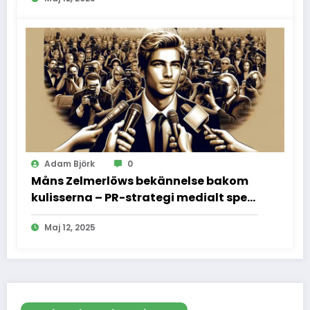
Adam Björk
0
Måns Zelmerlöws bekännelse bakom
kulisserna – PR-strategi medialt spel
och vad vi inte fick se
Maj 12, 2025