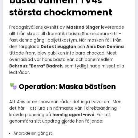
bästa vännen i TV4s
största chockmoment
Fredagskvällens avsnitt av
Masked Singer
levererade
allt från skratt till dramatik i bästa Shakespeare-stil –
fast denna gång i paljettkostym. När masken föll från
den färgglada
Detektivugglan
och
Anis Don Demina
tittade fram, blev publiken inte bara chockad. Mest
överraskad var hans bästa vän och panelmedlem
Behrouz ”Berra” Badreh
, som tydligt hade missat alla
ledtrådar.
Operation: Maska bästisen
Att Anis är en showman råder det inga tvivel om. Men
det här – att lura sin närmaste vän i direktsändning –
krävde planering på
hemlig agent-nivå
. För att
genomföra sitt uppdrag gjorde han följande:
Ändrade sin gångstil