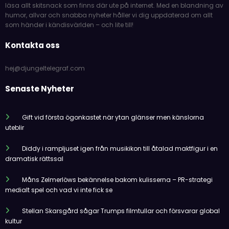
läsa allt skitsnack som finns där ute på internet. Med en blandning av
humor, allvar och snabba nyheter håller vi dig uppdaterad om allt
som händer i kändisvärlden – och lite till!
Kontakta oss
hej@djungeltelegraf.com
Senaste Nyheter
Gift vid första ögonkastet när ytan glänser men känslorna
uteblir
Diddy i rampljuset igen från musikikon till åtalad maktfigur i en
dramatisk rättssal
Måns Zelmerlöws bekännelse bakom kulisserna – PR-strategi
medialt spel och vad vi inte fick se
Stellan Skarsgård sågar Trumps filmtullar och försvarar global
kultur