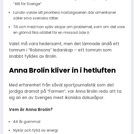
“Allt för Sverige”.
Lundin valde att prioritera nostalgiserien där amerikaner
söker sina svenska rötter.
Till och med han själv skojar om problemet, som om det vore
en glömd fika istället för en missad öde ö.
Valet må vara hedersamt, men det lämnade ändå ett
tomrum i “Robinsons” ledarskap – ett tomrum som
snabbt fylldes av Brolin.
Anna Brolin kliver in i hetluften
Med erfarenhet från såväl sportjournalistik som det
jordiga dramat på “Farmen”, var Anna Brolin redo att ta
sig an en av Sveriges mest ikoniska dokusåpor.
Vem är Anna Brolin?
44 år gammal
Nykär och fylld av energi