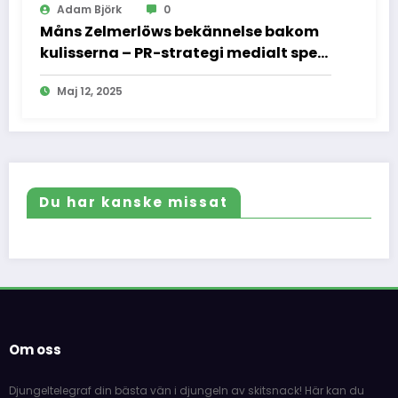
Adam Björk
0
Måns Zelmerlöws bekännelse bakom
kulisserna – PR-strategi medialt spel
och vad vi inte fick se
Maj 12, 2025
Du har kanske missat
Om oss
Djungeltelegraf din bästa vän i djungeln av skitsnack! Här kan du