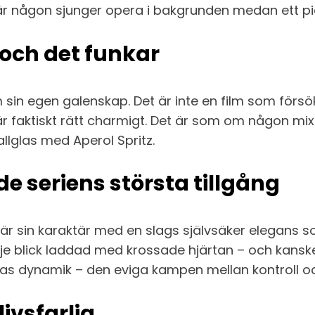
är någon sjunger opera i bakgrunden medan ett pi
 och det funkar
in egen galenskap. Det är inte en film som försöke
är faktiskt rätt charmigt. Det är som om någon mi
allglas med Aperol Spritz.
de seriens största tillgång
n bär sin karaktär med en slags självsäker elegans
arje blick laddad med krossade hjärtan – och kanske
as dynamik – den eviga kampen mellan kontroll och
livsfarlig