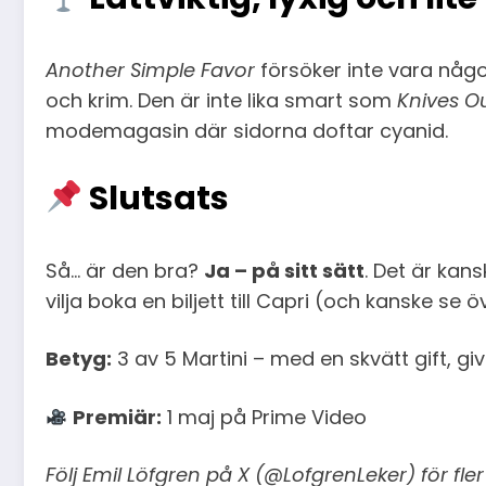
Another Simple Favor
försöker inte vara någ
och krim. Den är inte lika smart som
Knives O
modemagasin där sidorna doftar cyanid.
Slutsats
Så… är den bra?
Ja – på sitt sätt
. Det är kan
vilja boka en biljett till Capri (och kanske se 
Betyg:
3 av 5 Martini – med en skvätt gift, giv
Premiär:
1 maj på Prime Video
Följ Emil Löfgren på X (@LofgrenLeker) för fl