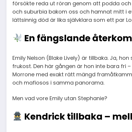
försökte reda ut röran genom att podda och b
och suburbia bakom oss och hamnat mitt i ett ö
lättsinnig död är lika självklara som ett par L
En fängslande återkoms
Emily Nelson (Blake Lively) är tillbaka. Ja, ho
frukost. Den här gången är hon inte bara fri 
Morrone med exakt rätt mängd framåtkammad a
och mafiosos i samma panorama.
Men vad vore Emily utan Stephanie?
Kendrick tillbaka – mel