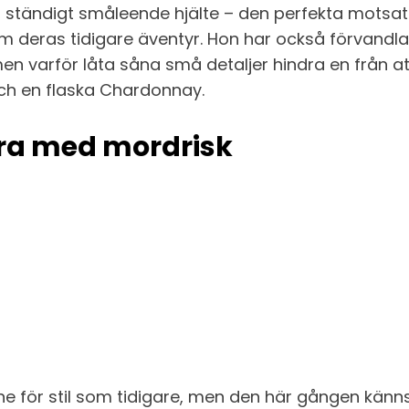
, ständigt småleende hjälte – den perfekta motsat
 deras tidigare äventyr. Hon har också förvandlat s
n varför låta såna små detaljer hindra en från att 
ch en flaska Chardonnay.
öra med mordrisk
för stil som tidigare, men den här gången känns al