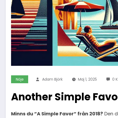
Nöje
Adam Björk
Maj 1, 2025
0 
Another Simple Favor
Minns du ”A Simple Favor” från 2018?
Den dä