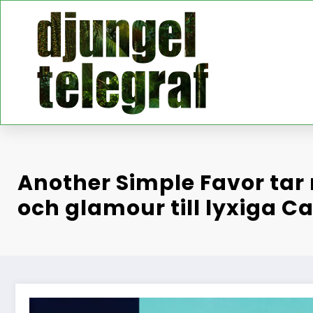
Hoppa
till
innehåll
Another Simple Favor ta
och glamour till lyxiga Ca