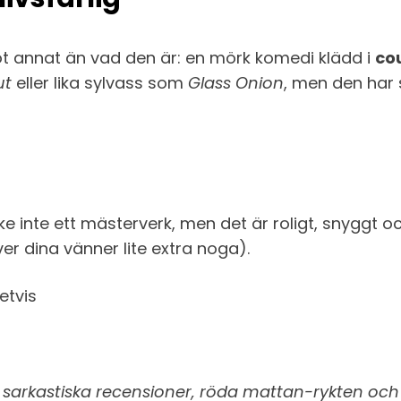
ot annat än vad den är: en mörk komedi klädd i
co
ut
eller lika sylvass som
Glass Onion
, men den har 
ske inte ett mästerverk, men det är roligt, snyggt 
över dina vänner lite extra noga).
etvis
er sarkastiska recensioner, röda mattan-rykten oc