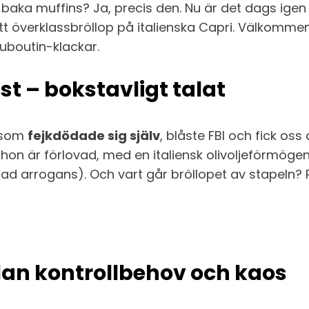
aka muffins? Ja, precis den. Nu är det dags igen
verklassbröllop på italienska Capri. Välkommen tillb
ouboutin-klackar.
t – bokstavligt talat
n som
fejkdödade sig själv
, blåste FBI och fick oss a
– hon är förlovad, med en italiensk olivoljeförmög
rrogans). Och vart går bröllopet av stapeln? På 
lan kontrollbehov och kaos