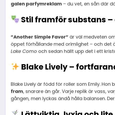
galen parfymreklam
– du vet, en sån där d
Stil framför substans –
”Another Simple Favor”
är väl medveten om s
öppet förhållande med orimlighet – och det 
Lake Como
och sedan hällt upp det i ett krist
Blake Lively – fortfaran
Blake Lively är född för roller som Emily. Ho
fram
, snarare än går. Varje replik är vass, v
gången, men lyckas ändå hålla balansen. Der
Lättviktig, lyxig och lite 