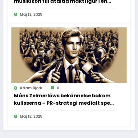
musikikon till åtalad maktfigur i en
dramatisk rättssal
Maj 12, 2025
Adam Björk
0
Måns Zelmerlöws bekännelse bakom
kulisserna – PR-strategi medialt spel
och vad vi inte fick se
Maj 12, 2025