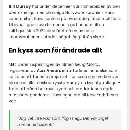
Bill Murray
har under decennier varit sinnebilden av den
oberäkneliga men charmiga Hollywood-profilen. Hans
spontanitet, hans närvaro på oväntade platser och hans
till synes gränslösa humor har gjort honom till en
kultfigur. Men 2022 blev året då en av hans
improvisationer slutade i något långt ifrån skratt.
En kyss som förändrade allt
Mitt under inspelningen av filmen
Being Mortal
,
regisserad av
Aziz Ansari
, inträffade en händelse som
satte punkt för hela projektet. I en scen som varken var
planerad eller önskad kysste Murray en kvinnlig kollega –
trots att båda bar munskydd och produktionen ägde
rum under pandemin. Hans egna ord till New York Times
var:
”Jag vet inte vad som flög i mig… Det var inget
mer än ett skämt.”