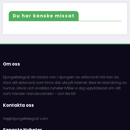
Du har kanske missat
Om oss
Djungeltelegraf din bästa vän i djungeln av skitsnack! Här kan du
läsa allt skitsnack som finns där ute på internet. Med en blandning av
humor, allvar och snabba nyheter håller vi dig uppdaterad om allt
som händer i kändisvärlden – och lite till!
Kontakta oss
hej@djungeltelegraf.com
Senaste Nyheter