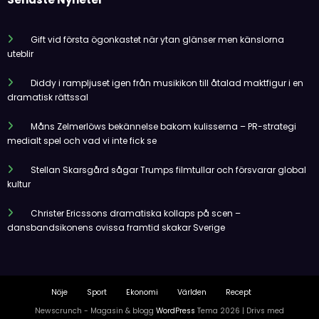
Gift vid första ögonkastet när ytan glänser men känslorna
uteblir
Diddy i rampljuset igen från musikikon till åtalad maktfigur i en
dramatisk rättssal
Måns Zelmerlöws bekännelse bakom kulisserna – PR-strategi
medialt spel och vad vi inte fick se
Stellan Skarsgård sågar Trumps filmtullar och försvarar global
kultur
Christer Ericssons dramatiska kollaps på scen –
dansbandsikonens ovissa framtid skakar Sverige
Nöje
Sport
Ekonomi
Världen
Recept
Newscrunch - Magasin & blogg
WordPress
Tema 2026 | Drivs med