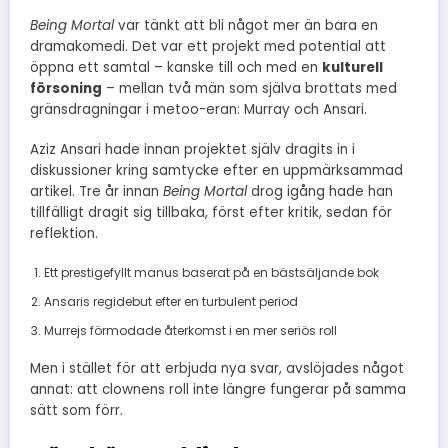
Being Mortal
var tänkt att bli något mer än bara en
dramakomedi. Det var ett projekt med potential att
öppna ett samtal – kanske till och med en
kulturell
försoning
– mellan två män som själva brottats med
gränsdragningar i metoo-eran: Murray och Ansari.
Aziz Ansari hade innan projektet själv dragits in i
diskussioner kring samtycke efter en uppmärksammad
artikel. Tre år innan
Being Mortal
drog igång hade han
tillfälligt dragit sig tillbaka, först efter kritik, sedan för
reflektion.
Ett prestigefyllt manus baserat på en bästsäljande bok
Ansaris regidebut efter en turbulent period
Murrejs förmodade återkomst i en mer seriös roll
Men i stället för att erbjuda nya svar, avslöjades något
annat: att clownens roll inte längre fungerar på samma
sätt som förr.