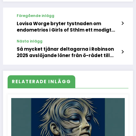
Föregående inlägg
Lovisa Worge bryter tystnaden om
endometrios i Girls of Sthlm ett modigt
ögonblick som berör hela Sverige
Nästa inlägg
Så mycket tjänar deltagarna i Robinson
2025 avslöjande löner från ö-rådet till
storvinsten
RELATERADE INLÄGG