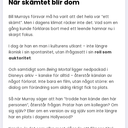
När skämtet blir dom
Bill Murrays försvar må ha varit att det hela var ”ett
skämt”. Men i dagens klimat räcker inte det. Vad som en
gång kunde förklaras bort med ett leende hamnar nu i
skarpt fokus.
I dag är han en man i kulturens utkant – inte längre
ikonisk i sin spontanitet, utan ifrågasatt i sin
roll som
auktoritet
.
Och samtidigt som
Being Mortal
ligger nedpackad i
Disneys arkiv – kanske för alltid – återstår känslan av
något förlorat. Inte bara en film, utan något större: en
dialog om förändring som aldrig riktigt fick ta plats.
Så när Murray säger att han ”trodde han kände den här
personen”, återstår frågan: Pratar han om kollegan? Om
sig själv? Eller om en version av sig själv som inte längre
har en plats i dagens Hollywood?