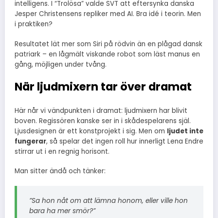
intelligens. I “Trolösa” valde SVT att eftersynka danska
Jesper Christensens repliker med AI. Bra idé i teorin. Men
i praktiken?
Resultatet lät mer som Siri på rödvin än en plågad dansk
patriark – en lågmält viskande robot som läst manus en
gång, möjligen under tvång.
När ljudmixern tar över dramat
Här når vi vändpunkten i dramat: ljudmixern har blivit
boven. Regissören kanske ser in i skådespelarens själ.
Ljusdesignen är ett konstprojekt i sig. Men om
ljudet inte
fungerar
, så spelar det ingen roll hur innerligt Lena Endre
stirrar ut i en regnig horisont.
Man sitter ändå och tänker:
”Sa hon nåt om att lämna honom, eller ville hon
bara ha mer smör?”