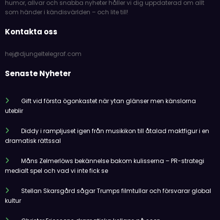
humor, allvar och snabba nyheter håller vi dig uppdaterad om allt
som händer i kändisvärlden – och lite till!
Kontakta oss
hej@djungeltelegraf.com
Senaste Nyheter
Gift vid första ögonkastet när ytan glänser men känslorna
uteblir
Diddy i rampljuset igen från musikikon till åtalad maktfigur i en
dramatisk rättssal
Måns Zelmerlöws bekännelse bakom kulisserna – PR-strategi
medialt spel och vad vi inte fick se
Stellan Skarsgård sågar Trumps filmtullar och försvarar global
kultur