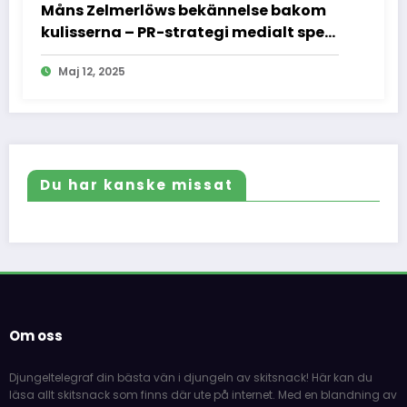
Måns Zelmerlöws bekännelse bakom
kulisserna – PR-strategi medialt spel
och vad vi inte fick se
Maj 12, 2025
Du har kanske missat
Om oss
Djungeltelegraf din bästa vän i djungeln av skitsnack! Här kan du
läsa allt skitsnack som finns där ute på internet. Med en blandning av