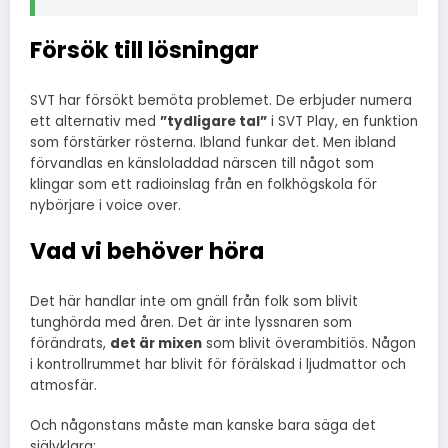
Försök till lösningar
SVT har försökt bemöta problemet. De erbjuder numera
ett alternativ med
”tydligare tal”
i SVT Play, en funktion
som förstärker rösterna. Ibland funkar det. Men ibland
förvandlas en känsloladdad närscen till något som
klingar som ett radioinslag från en folkhögskola för
nybörjare i voice over.
Vad vi behöver höra
Det här handlar inte om gnäll från folk som blivit
tunghörda med åren. Det är inte lyssnaren som
förändrats,
det är mixen
som blivit överambitiös. Någon
i kontrollrummet har blivit för förälskad i ljudmattor och
atmosfär.
Och någonstans måste man kanske bara säga det
självklara: