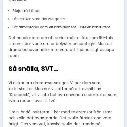
Börja i rätt ände.
Låt repliken vara det viktigaste.
Låt atmosfären vara ett komplement – inte en konkurrent.
Det handlar inte om att serier måste låta som 90-tals
sitcoms där varje ord är belyst med spotlight. Men ett
drama behöver heller inte vara ett ljudmässigt escape
room.
Så snälla, SVT…
Vi älskar era drama-satsningar. Vi bär dem som
kulturskatter. Men när vi sätter på ett avsnitt av
“Stenbeck”, vill vi inte behöva använda undertexter som
livlina redan i avsnitt två.
Om ni ändå insisterar – kör med textremsor från start
och kalla det avantgarde. Det skulle åtminstone vara
ärligt. Och vem vet, kanske skulle det trenda på