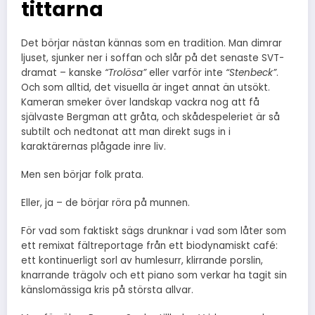
tittarna
Det börjar nästan kännas som en tradition. Man dimrar
ljuset, sjunker ner i soffan och slår på det senaste SVT-
dramat – kanske
“Trolösa”
eller varför inte
“Stenbeck”
.
Och som alltid, det visuella är inget annat än utsökt.
Kameran smeker över landskap vackra nog att få
självaste Bergman att gråta, och skådespeleriet är så
subtilt och nedtonat att man direkt sugs in i
karaktärernas plågade inre liv.
Men sen börjar folk prata.
Eller, ja – de börjar röra på munnen.
För vad som faktiskt sägs drunknar i vad som låter som
ett remixat fältreportage från ett biodynamiskt café:
ett kontinuerligt sorl av humlesurr, klirrande porslin,
knarrande trägolv och ett piano som verkar ha tagit sin
känslomässiga kris på största allvar.