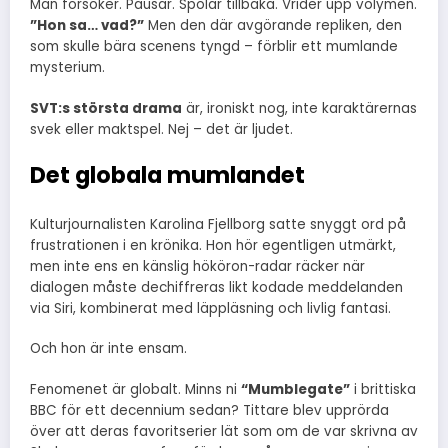
Man försöker. Pausar. Spolar tillbaka. Vrider upp volymen.
”Hon sa… vad?”
Men den där avgörande repliken, den
som skulle bära scenens tyngd – förblir ett mumlande
mysterium.
SVT:s största drama
är, ironiskt nog, inte karaktärernas
svek eller maktspel. Nej – det är ljudet.
Det globala mumlandet
Kulturjournalisten Karolina Fjellborg satte snyggt ord på
frustrationen i en krönika. Hon hör egentligen utmärkt,
men inte ens en känslig hököron-radar räcker när
dialogen måste dechiffreras likt kodade meddelanden
via Siri, kombinerat med läppläsning och livlig fantasi.
Och hon är inte ensam.
Fenomenet är globalt. Minns ni
“Mumblegate”
i brittiska
BBC för ett decennium sedan? Tittare blev upprörda
över att deras favoritserier lät som om de var skrivna av