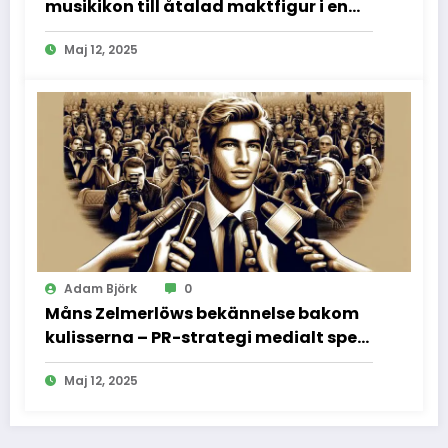
musikikon till åtalad maktfigur i en
dramatisk rättssal
Maj 12, 2025
Adam Björk
0
Måns Zelmerlöws bekännelse bakom
kulisserna – PR-strategi medialt spel
och vad vi inte fick se
Maj 12, 2025