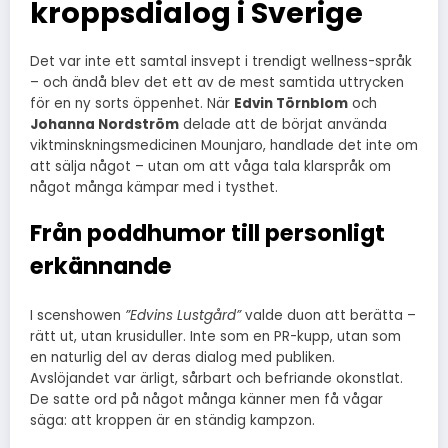
kroppsdialog i Sverige
Det var inte ett samtal insvept i trendigt wellness-språk
– och ändå blev det ett av de mest samtida uttrycken
för en ny sorts öppenhet. När
Edvin Törnblom
och
Johanna Nordström
delade att de börjat använda
viktminskningsmedicinen Mounjaro, handlade det inte om
att sälja något – utan om att våga tala klarspråk om
något många kämpar med i tysthet.
Från poddhumor till personligt
erkännande
I scenshowen
”Edvins Lustgård”
valde duon att berätta –
rätt ut, utan krusiduller. Inte som en PR-kupp, utan som
en naturlig del av deras dialog med publiken.
Avslöjandet var ärligt, sårbart och befriande okonstlat.
De satte ord på något många känner men få vågar
säga: att kroppen är en ständig kampzon.