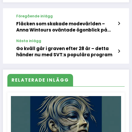
Föregående inlägg
Fläcken som skakade modevärlden –
Anna Wintours oväntade ögonblick på
MET-galan
Nästa inlägg
Go kväll går i graven efter 28 år – detta
händer nu med SVT:s populära program
RELATERADE INLÄGG