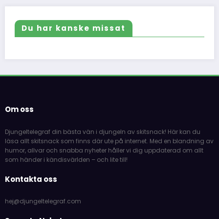
Du har kanske missat
Om oss
Djungeltelegraf din bästa vän i djungeln av skitsnack! Här kan du
läsa allt skitsnack som finns där ute på internet. Med en blandning av
humor, allvar och snabba nyheter håller vi dig uppdaterad om allt
som händer i kändisvärlden – och lite till!
Kontakta oss
hej@djungeltelegraf.com