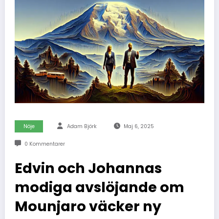
Nöje
Adam Björk
Maj 6, 2025
0 Kommentarer
Edvin och Johannas
modiga avslöjande om
Mounjaro väcker ny