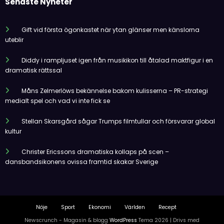
Senaste Nyheter
Gift vid första ögonkastet när ytan glänser men känslorna
uteblir
Diddy i rampljuset igen från musikikon till åtalad maktfigur i en
dramatisk rättssal
Måns Zelmerlöws bekännelse bakom kulisserna – PR-strategi
medialt spel och vad vi inte fick se
Stellan Skarsgård sågar Trumps filmtullar och försvarar global
kultur
Christer Ericssons dramatiska kollaps på scen –
dansbandsikonens ovissa framtid skakar Sverige
Nöje
Sport
Ekonomi
Världen
Recept
Newscrunch - Magasin & blogg
WordPress
Tema 2026 | Drivs med