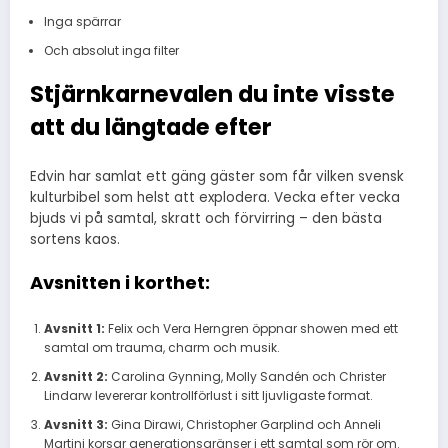
Inga spärrar
Och absolut inga filter
Stjärnkarnevalen du inte visste
att du längtade efter
Edvin har samlat ett gäng gäster som får vilken svensk
kulturbibel som helst att explodera. Vecka efter vecka
bjuds vi på samtal, skratt och förvirring – den bästa
sortens kaos.
Avsnitten i korthet:
Avsnitt 1:
Felix och Vera Herngren öppnar showen med ett
samtal om trauma, charm och musik.
Avsnitt 2:
Carolina Gynning, Molly Sandén och Christer
Lindarw levererar kontrollförlust i sitt ljuvligaste format.
Avsnitt 3:
Gina Dirawi, Christopher Garplind och Anneli
Martini korsar generationsgränser i ett samtal som rör om.