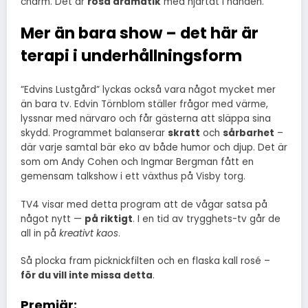
charm. Det är
rosa dramatik
med hjärtat i handen.
Mer än bara show – det här är
terapi i underhållningsform
”Edvins Lustgård” lyckas också vara något mycket mer
än bara tv. Edvin Törnblom ställer frågor med värme,
lyssnar med närvaro och får gästerna att släppa sina
skydd. Programmet balanserar
skratt
och
sårbarhet
–
där varje samtal bär eko av både humor och djup. Det är
som om Andy Cohen och Ingmar Bergman fått en
gemensam talkshow i ett växthus på Visby torg.
TV4 visar med detta program att de vågar satsa på
något nytt —
på riktigt
. I en tid av trygghets-tv går de
all in på
kreativt kaos
.
Så plocka fram picknickfilten och en flaska kall rosé –
för du vill inte missa detta
.
Premiär: