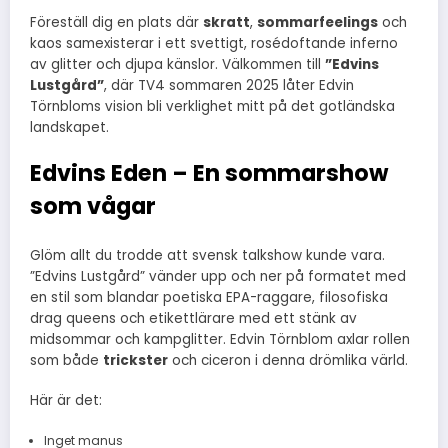
Föreställ dig en plats där
skratt
,
sommarfeelings
och
kaos samexisterar i ett svettigt, rosédoftande inferno
av glitter och djupa känslor. Välkommen till
”Edvins
Lustgård”
, där TV4 sommaren 2025 låter Edvin
Törnbloms vision bli verklighet mitt på det gotländska
landskapet.
Edvins Eden – En sommarshow
som vågar
Glöm allt du trodde att svensk talkshow kunde vara.
”Edvins Lustgård” vänder upp och ner på formatet med
en stil som blandar poetiska EPA-raggare, filosofiska
drag queens och etikettlärare med ett stänk av
midsommar och kampglitter. Edvin Törnblom axlar rollen
som både
trickster
och ciceron i denna drömlika värld.
Här är det:
Inget manus