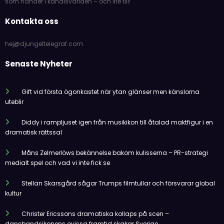
som händer i kändisvärlden – och lite till!
Kontakta oss
hej@djungeltelegraf.com
Senaste Nyheter
Gift vid första ögonkastet när ytan glänser men känslorna
uteblir
Diddy i rampljuset igen från musikikon till åtalad maktfigur i en
dramatisk rättssal
Måns Zelmerlöws bekännelse bakom kulisserna – PR-strategi
medialt spel och vad vi inte fick se
Stellan Skarsgård sågar Trumps filmtullar och försvarar global
kultur
Christer Ericssons dramatiska kollaps på scen –
dansbandsikonens ovissa framtid skakar Sverige