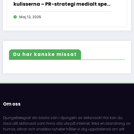
kulisserna – PR-strategi medialt spel
och vad vi inte fick se
Maj 12, 2025
Du har kanske missat
Om oss
Djungeltelegraf din bästa vän i djungeln av skitsnack! Här kan du
läsa allt skitsnack som finns där ute på internet. Med en blandning av
humor, allvar och snabba nyheter håller vi dig uppdaterad om allt