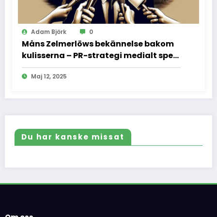
Adam Björk
0
Måns Zelmerlöws bekännelse bakom
kulisserna – PR-strategi medialt spel
och vad vi inte fick se
Maj 12, 2025
Du har kanske missat