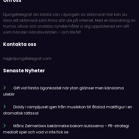
Om oss
Djungeltelegraf din bästa vän i djungeln av skitsnack! Här kan du
läsa allt skitsnack som finns där ute på internet. Med en blandning av
humor, allvar och snabba nyheter håller vi dig uppdaterad om allt
som händer i kändisvärlden – och lite till!
Kontakta oss
hej@djungeltelegraf.com
Senaste Nyheter
Gift vid första ögonkastet när ytan glänser men känslorna
uteblir
Diddy i rampljuset igen från musikikon till åtalad maktfigur i en
dramatisk rättssal
Måns Zelmerlöws bekännelse bakom kulisserna – PR-strategi
medialt spel och vad vi inte fick se