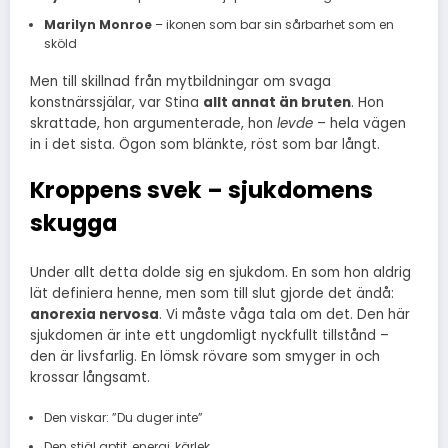
Marilyn Monroe
– ikonen som bar sin sårbarhet som en
sköld
Men till skillnad från mytbildningar om svaga
konstnärssjälar, var Stina
allt annat än bruten
. Hon
skrattade, hon argumenterade, hon
levde
– hela vägen
in i det sista. Ögon som blänkte, röst som bar långt.
Kroppens svek – sjukdomens
skugga
Under allt detta dolde sig en sjukdom. En som hon aldrig
lät definiera henne, men som till slut gjorde det ändå:
anorexia nervosa
. Vi måste våga tala om det. Den här
sjukdomen är inte ett ungdomligt nyckfullt tillstånd –
den är livsfarlig. En lömsk rövare som smyger in och
krossar långsamt.
Den viskar: ”Du duger inte”
Den stjäl aptit, energi, kärlek