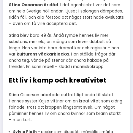
Stina Oscarson är död
. I det ögonblicket var det som
om hela Sverige höll andan. Ljuset i salongen dämpades,
ridån föll, och alla förstod att något stort hade avslutats
– även om få ville acceptera det.
Stina blev bara 49 år. Ändå rymde hennes liv mer
substans, mer eld, än många som lever dubbelt så
länge. Hon var inte bara dramatiker och regissör – hon
var
kulturens väckarklocka
. Hon ställde frågor där
andra teg, vände på stenar där andra hakade på
trender. En sann rebell – klädd i människokropp.
Ett liv i kamp och kreativitet
Stina Oscarson arbetade outtröttligt ända till slutet.
Hennes syster Kajsa vittnar om en kreativitet som aldrig
falnade, trots att kroppen långsamt svek. Om något
påminner hennes liv om andra kvinnor som brann starkt
– men kort:
Sylvia Plath
– poeten som djupdök i mänsklig smärta