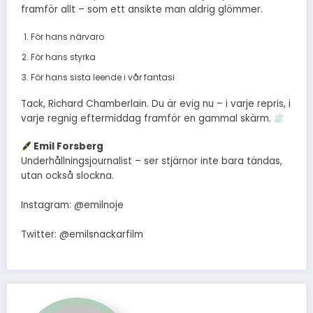
framför allt – som ett ansikte man aldrig glömmer.
För hans närvaro
För hans styrka
För hans sista leende i vår fantasi
Tack, Richard Chamberlain. Du är evig nu – i varje repris, i
varje regnig eftermiddag framför en gammal skärm.
Emil Forsberg
Underhållningsjournalist – ser stjärnor inte bara tändas,
utan också slockna.
Instagram: @emilnoje
Twitter: @emilsnackarfilm