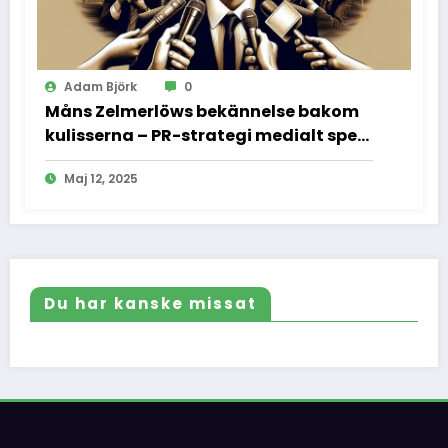
Adam Björk
0
Måns Zelmerlöws bekännelse bakom
kulisserna – PR-strategi medialt spel
och vad vi inte fick se
Maj 12, 2025
Du har kanske missat