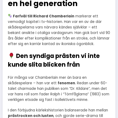
en hel generation
Farfväl till Richard Chamberlain
markerar ett
vemodigt kapitel i tv-historien. Han var en av de där
skådespelarna vars närvaro kändes självklar – ett
bekant ansikte i otaliga vardagsrum. Han gick bort vid 90
års ålder efter komplikationer från en stroke, och lämnar
efter sig en karriär kantad av ikoniska ögonblick.
Den syndiga prästen vi inte
kunde slita blicken från
För många var Chamberlain mer än bara en
skådespelare – han var ett
fenomen
. Redan under 60-
talet charmade han publiken som ”Dr. Kildare”, men det
var hans roll som fader Ralph i “Törnfåglarna” (1983) som
verkligen etsade sig fast i kollektivets minne.
I den förbjudna kärlekshistorien balanserade han mellan
prästrocken och lusten
, och gjorde serie-drama till