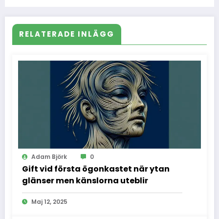
stolthet och motstånd
RELATERADE INLÄGG
Adam Björk
0
Gift vid första ögonkastet när ytan
glänser men känslorna uteblir
Maj 12, 2025