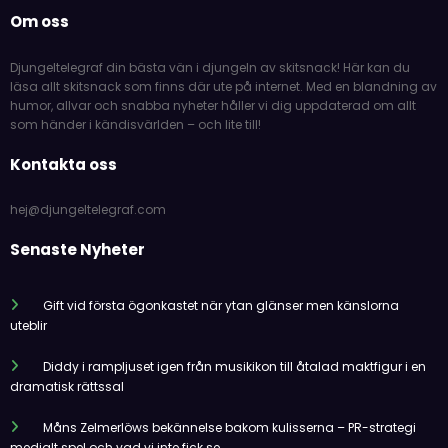
Om oss
Djungeltelegraf din bästa vän i djungeln av skitsnack! Här kan du
läsa allt skitsnack som finns där ute på internet. Med en blandning av
humor, allvar och snabba nyheter håller vi dig uppdaterad om allt
som händer i kändisvärlden – och lite till!
Kontakta oss
hej@djungeltelegraf.com
Senaste Nyheter
Gift vid första ögonkastet när ytan glänser men känslorna
uteblir
Diddy i rampljuset igen från musikikon till åtalad maktfigur i en
dramatisk rättssal
Måns Zelmerlöws bekännelse bakom kulisserna – PR-strategi
medialt spel och vad vi inte fick se