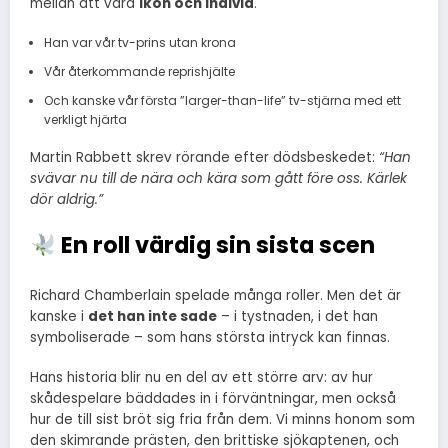
mellan att vara
ikon och individ
.
Han var vår tv-prins utan krona
Vår återkommande reprishjälte
Och kanske vår första ”larger-than-life” tv-stjärna med ett
verkligt hjärta
Martin Rabbett skrev rörande efter dödsbeskedet:
“Han
svävar nu till de nära och kära som gått före oss. Kärlek
dör aldrig.”
En roll värdig sin sista scen
Richard Chamberlain spelade många roller. Men det är
kanske i
det han inte sade
– i tystnaden, i det han
symboliserade – som hans största intryck kan finnas.
Hans historia blir nu en del av ett större arv: av hur
skådespelare bäddades in i förväntningar, men också
hur de till sist bröt sig fria från dem. Vi minns honom som
den skimrande prästen, den brittiske sjökaptenen, och