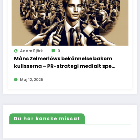
Adam Björk
0
Måns Zelmerlöws bekännelse bakom
kulisserna – PR-strategi medialt spel
och vad vi inte fick se
Maj 12, 2025
Du har kanske missat