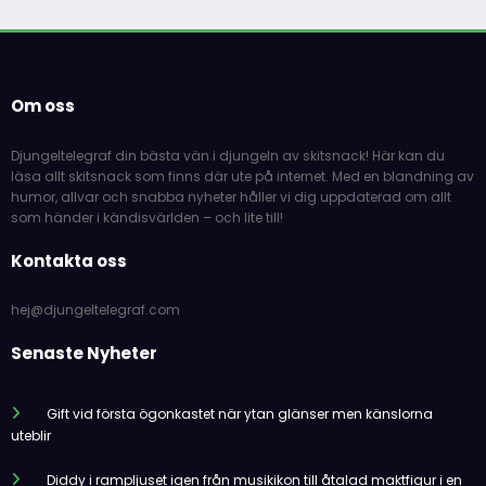
Om oss
Djungeltelegraf din bästa vän i djungeln av skitsnack! Här kan du
läsa allt skitsnack som finns där ute på internet. Med en blandning av
humor, allvar och snabba nyheter håller vi dig uppdaterad om allt
som händer i kändisvärlden – och lite till!
Kontakta oss
hej@djungeltelegraf.com
Senaste Nyheter
Gift vid första ögonkastet när ytan glänser men känslorna
uteblir
Diddy i rampljuset igen från musikikon till åtalad maktfigur i en