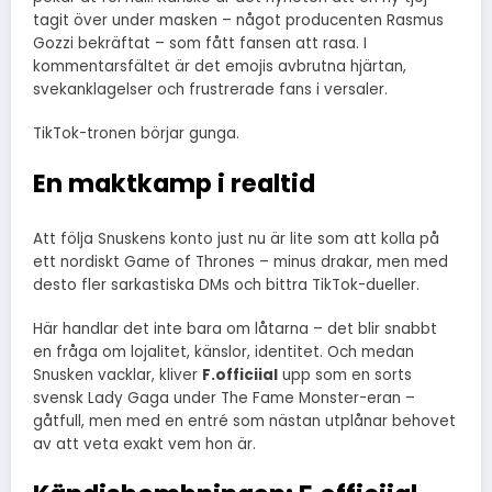
tagit över under masken – något producenten Rasmus
Gozzi bekräftat – som fått fansen att rasa. I
kommentarsfältet är det emojis avbrutna hjärtan,
svekanklagelser och frustrerade fans i versaler.
TikTok-tronen börjar gunga.
En maktkamp i realtid
Att följa Snuskens konto just nu är lite som att kolla på
ett nordiskt Game of Thrones – minus drakar, men med
desto fler sarkastiska DMs och bittra TikTok-dueller.
Här handlar det inte bara om låtarna – det blir snabbt
en fråga om lojalitet, känslor, identitet. Och medan
Snusken vacklar, kliver
F.officiial
upp som en sorts
svensk Lady Gaga under The Fame Monster-eran –
gåtfull, men med en entré som nästan utplånar behovet
av att veta exakt vem hon är.