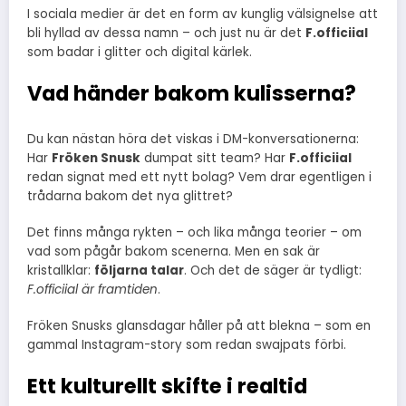
I sociala medier är det en form av kunglig välsignelse att
bli hyllad av dessa namn – och just nu är det
F.officiial
som badar i glitter och digital kärlek.
Vad händer bakom kulisserna?
Du kan nästan höra det viskas i DM-konversationerna:
Har
Fröken Snusk
dumpat sitt team? Har
F.officiial
redan signat med ett nytt bolag? Vem drar egentligen i
trådarna bakom det nya glittret?
Det finns många rykten – och lika många teorier – om
vad som pågår bakom scenerna. Men en sak är
kristallklar:
följarna talar
. Och det de säger är tydligt:
F.officiial är framtiden
.
Fröken Snusks glansdagar håller på att blekna – som en
gammal Instagram-story som redan swajpats förbi.
Ett kulturellt skifte i realtid