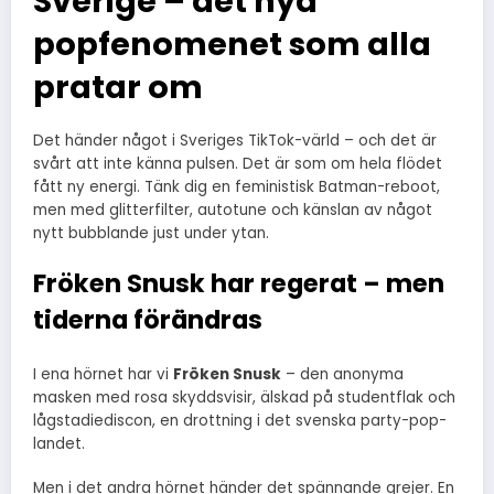
Sverige – det nya
popfenomenet som alla
pratar om
Det händer något i Sveriges TikTok-värld – och det är
svårt att inte känna pulsen. Det är som om hela flödet
fått ny energi. Tänk dig en feministisk Batman-reboot,
men med glitterfilter, autotune och känslan av något
nytt bubblande just under ytan.
Fröken Snusk har regerat – men
tiderna förändras
I ena hörnet har vi
Fröken Snusk
– den anonyma
masken med rosa skyddsvisir, älskad på studentflak och
lågstadiediscon, en drottning i det svenska party-pop-
landet.
Men i det andra hörnet händer det spännande grejer. En