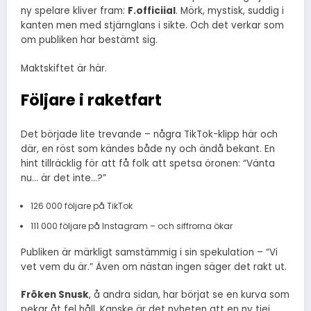
ny spelare kliver fram:
F.officiial
. Mörk, mystisk, suddig i
kanten men med stjärnglans i sikte. Och det verkar som
om publiken har bestämt sig.
Maktskiftet är här.
Följare i raketfart
Det började lite trevande – några TikTok-klipp här och
där, en röst som kändes både ny och ändå bekant. En
hint tillräcklig för att få folk att spetsa öronen: “Vänta
nu… är det inte…?”
126 000 följare på TikTok
111 000 följare på Instagram – och siffrorna ökar
Publiken är märkligt samstämmig i sin spekulation – “Vi
vet vem du är.” Även om nästan ingen säger det rakt ut.
Fröken Snusk
, å andra sidan, har börjat se en kurva som
pekar åt fel håll. Kanske är det nyheten att en ny tjej