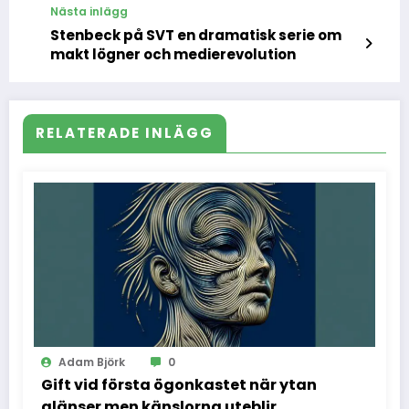
Nästa inlägg
Stenbeck på SVT en dramatisk serie om
makt lögner och medierevolution
RELATERADE INLÄGG
Adam Björk
0
Gift vid första ögonkastet när ytan
glänser men känslorna uteblir