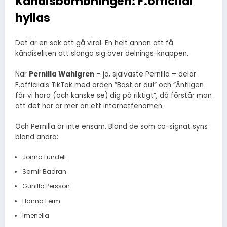
Kändisbombningen: F.officiial
hyllas
Det är en sak att gå viral. En helt annan att få
kändiseliten att slänga sig över delnings-knappen.
När
Pernilla Wahlgren
– ja, självaste Pernilla – delar
F.officiials TikTok med orden ”Bäst är du!” och “Äntligen
får vi höra (och kanske se) dig på riktigt”, då förstår man
att det här är mer än ett internetfenomen.
Och Pernilla är inte ensam. Bland de som co-signat syns
bland andra:
Jonna Lundell
Samir Badran
Gunilla Persson
Hanna Ferm
Imenella