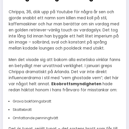
Chrippa, 36, dök upp på Youtube för några år sen och
gjorde snabbt ett namn som killen med koll på stil,
kaffemaskiner och hur man berättar om sin vardag med
en golden retriever-vänlig touch av vardagslyx. Det tog
inte lång tid innan han byggde ett helt litet imperium på
sin image – solbränd, sval och konstant på språng
mellan kodade lounges och pooldeck med utsikt.
Men det visade sig att bakom alla estetiska vinklar fanns
en betydligt mer urvattnad verklighet. I januari greps
Chrippa dramatiskt på Arlanda. Det var inte direkt
influencerdrama i stil med ”vem ghostade vem”; det här
var något helt annat.
Ekobrottsmyndigheten
hade
redan häktat honom i hans frånvaro för misstankar om:
Grova bokföringsbrott
Skattebrott
Omfattande penningtvätt
Det är tungt, rejält tungt – det sortens brott som får till