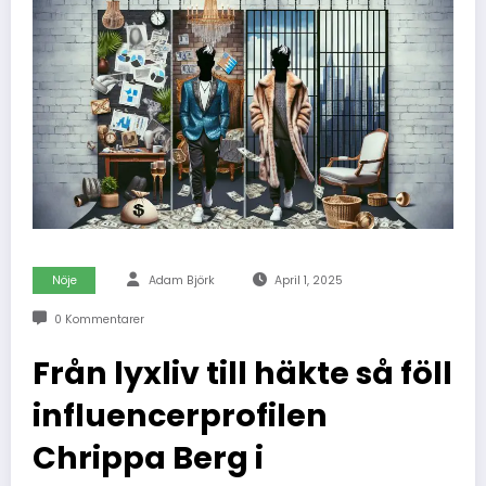
Nöje
Adam Björk
April 1, 2025
0 Kommentarer
Från lyxliv till häkte så föll
influencerprofilen
Chrippa Berg i