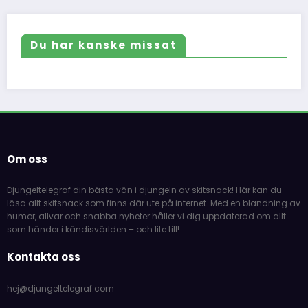
Du har kanske missat
Om oss
Djungeltelegraf din bästa vän i djungeln av skitsnack! Här kan du
läsa allt skitsnack som finns där ute på internet. Med en blandning av
humor, allvar och snabba nyheter håller vi dig uppdaterad om allt
som händer i kändisvärlden – och lite till!
Kontakta oss
hej@djungeltelegraf.com