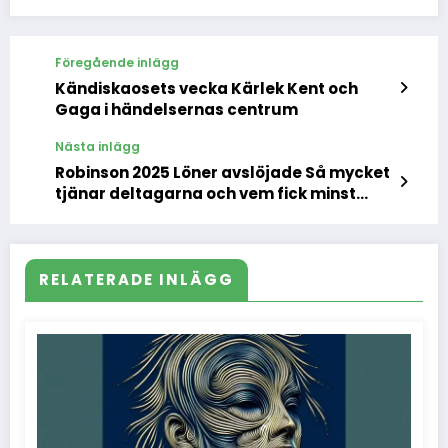
Föregående inlägg
Kändiskaosets vecka Kärlek Kent och
Gaga i händelsernas centrum
Nästa inlägg
Robinson 2025 Löner avslöjade Så mycket
tjänar deltagarna och vem fick minst
betalt
RELATERADE INLÄGG