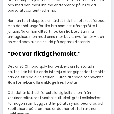
och med den mest inbitne entreprenör på Insta att
pausa sitt content-schema.
När han först släpptes ur häktet fick han ett reseförbud.
Men det höll ungefär lika bra som ett träningslöfte i
januari. Nu är han alltså
tillbaka i häktet
. Samma
anklagelser, men med ännu mer bevis, nya förhör – och
en mediebevakning snudd på paparazziintensiv.
”Det var riktigt hemskt.”
Det är så Chrippa själv har beskrivit sin första tid i
häktet. I sin hittills enda intervju efter gripandet försökte
han ge sin sida av historien – utan att säga för mycket.
Han förnekar alla anklagelser
, förstås.
Och det är lätt att föreställa sig kollisionen: från
kontinentalfrukost i Marbella till iskall gröt i cellblocket.
För någon som byggt sitt liv på att synas, beundras och
kapitalisera på drömmar, är det här ett fall rakt ner i