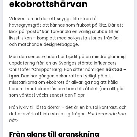
ekobrottshärvan
Vi lever i en tid där ett snyggt filter kan få
havregrynsgröt att kännas som frukost på Ritz. Där ett
klick på ”posta” kan förvandla en vanlig snubbe till en
livsstilsikon – komplett med solkyssta stories från Bali
och matchande designerbagage.
Men den senaste tiden har bjudit på en mindre glammig
uppdatering från en av Sveriges största influencers:
Christofer ”Chrippa” Berg. Han sitter nämligen
häktad –
igen
. Den här gången pekar rätten tydligt på att
misstankarna om ekobrott är allvarliga nog att hålla
honom kvar bakom lås och bom tills åtalet (om allt går
som väntat) väcks senast den 11 april.
Från lyxliv till låsta dörrar – det är en brutal kontrast, och
det är svårt att inte ställa sig frågan:
Hur hamnade han
här?
Från glans till granskning