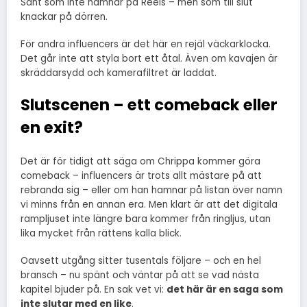
Sånt som inte hamnar på Reels – men som till slut
knackar på dörren.
För andra influencers är det här en rejäl väckarklocka.
Det går inte att styla bort ett åtal. Även om kavajen är
skräddarsydd och kamerafiltret är laddat.
Slutscenen – ett comeback eller
en exit?
Det är för tidigt att säga om Chrippa kommer göra
comeback – influencers är trots allt mästare på att
rebranda sig – eller om han hamnar på listan över namn
vi minns från en annan era. Men klart är att det digitala
rampljuset inte längre bara kommer från ringljus, utan
lika mycket från rättens kalla blick.
Oavsett utgång sitter tusentals följare – och en hel
bransch – nu spänt och väntar på att se vad nästa
kapitel bjuder på. En sak vet vi:
det här är en saga som
inte slutar med en like
.