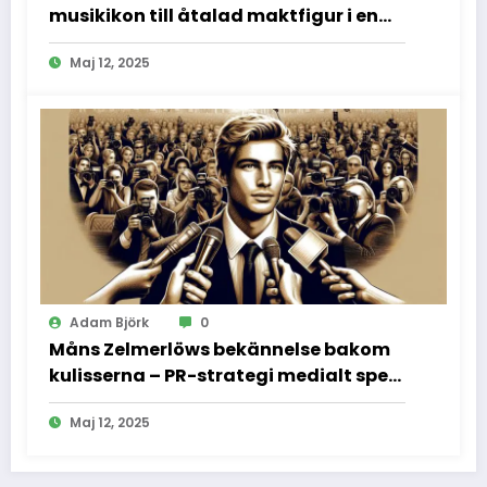
musikikon till åtalad maktfigur i en
dramatisk rättssal
Maj 12, 2025
Adam Björk
0
Måns Zelmerlöws bekännelse bakom
kulisserna – PR-strategi medialt spel
och vad vi inte fick se
Maj 12, 2025