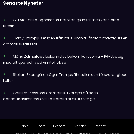
Senaste Nyheter
Gift vid första ögonkastet när ytan glänser men känslorna
uteblir
Diddy i rampljuset igen från musikikon till åtalad maktfigur i en
dramatisk rättssal
Måns Zelmerlöws bekännelse bakom kulisserna – PR-strategi
medialt spel och vad vi inte fick se
Stellan Skarsgård sågar Trumps filmtullar och försvarar global
kultur
Christer Ericssons dramatiska kollaps på scen –
dansbandsikonens ovissa framtid skakar Sverige
Nöje
Sport
Ekonomi
Världen
Recept
Newscrunch - Magasin & blogg
WordPress
Tema 2026 | Drivs med