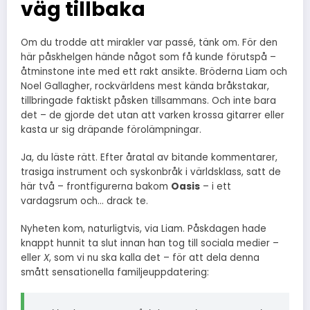
väg tillbaka
Om du trodde att mirakler var passé, tänk om. För den
här påskhelgen hände något som få kunde förutspå –
åtminstone inte med ett rakt ansikte. Bröderna Liam och
Noel Gallagher, rockvärldens mest kända bråkstakar,
tillbringade faktiskt påsken tillsammans. Och inte bara
det – de gjorde det utan att varken krossa gitarrer eller
kasta ur sig dräpande förolämpningar.
Ja, du läste rätt. Efter åratal av bitande kommentarer,
trasiga instrument och syskonbråk i världsklass, satt de
här två – frontfigurerna bakom
Oasis
– i ett
vardagsrum och… drack te.
Nyheten kom, naturligtvis, via Liam. Påskdagen hade
knappt hunnit ta slut innan han tog till sociala medier –
eller
X
, som vi nu ska kalla det – för att dela denna
smått sensationella familjeuppdatering: