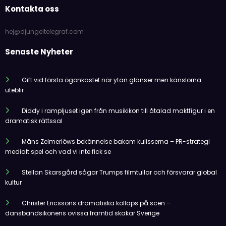
Kontakta oss
hej@djungeltelegraf.com
Senaste Nyheter
Gift vid första ögonkastet när ytan glänser men känslorna
uteblir
Diddy i rampljuset igen från musikikon till åtalad maktfigur i en
dramatisk rättssal
Måns Zelmerlöws bekännelse bakom kulisserna – PR-strategi
medialt spel och vad vi inte fick se
Stellan Skarsgård sågar Trumps filmtullar och försvarar global
kultur
Christer Ericssons dramatiska kollaps på scen –
dansbandsikonens ovissa framtid skakar Sverige