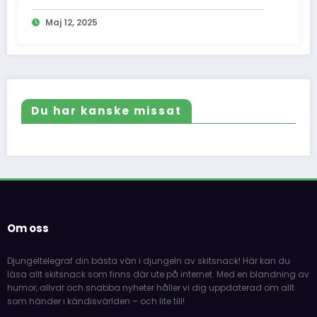
och vad vi inte fick se
Maj 12, 2025
Du har kanske missat
Om oss
Djungeltelegraf din bästa vän i djungeln av skitsnack! Här kan du
läsa allt skitsnack som finns där ute på internet. Med en blandning av
humor, allvar och snabba nyheter håller vi dig uppdaterad om allt
som händer i kändisvärlden – och lite till!