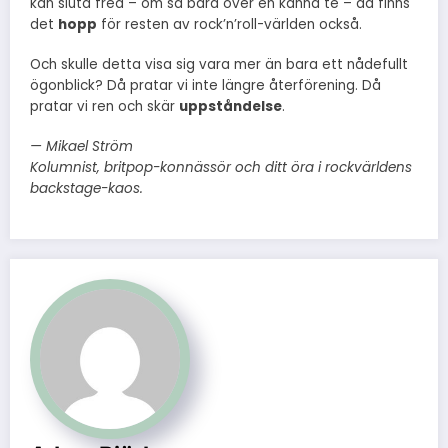
kan sluta fred – om så bara över en kanna te – då finns
det
hopp
för resten av rock’n’roll-världen också.
Och skulle detta visa sig vara mer än bara ett nådefullt
ögonblick? Då pratar vi inte längre återförening. Då
pratar vi ren och skär
uppståndelse
.
— Mikael Ström
Kolumnist, britpop-konnässör och ditt öra i rockvärldens
backstage-kaos.