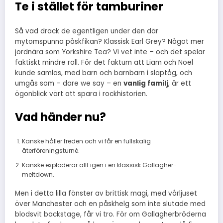
Te i stället för tamburiner
Så vad drack de egentligen under den där
mytomspunna påskfikan? Klassisk Earl Grey? Något mer
jordnära som Yorkshire Tea? Vi vet inte – och det spelar
faktiskt mindre roll. För det faktum att Liam och Noel
kunde samlas, med barn och barnbarn i släptåg, och
umgås som – dare we say – en
vanlig familj
, är ett
ögonblick värt att spara i rockhistorien.
Vad händer nu?
Kanske håller freden och vi får en fullskalig
återföreningsturné.
Kanske exploderar allt igen i en klassisk Gallagher-
meltdown.
Men i detta lilla fönster av brittisk magi, med vårljuset
över Manchester och en påskhelg som inte slutade med
blodsvit backstage, får vi tro. För om Gallagherbröderna