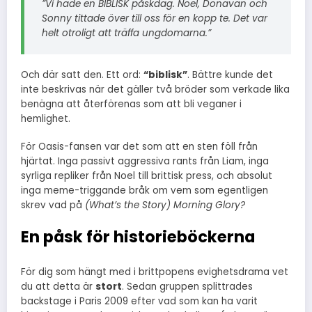
”Vi hade en BIBLISK påskdag. Noel, Donavan och
Sonny tittade över till oss för en kopp te. Det var
helt otroligt att träffa ungdomarna.”
Och där satt den. Ett ord:
“biblisk”
. Bättre kunde det
inte beskrivas när det gäller två bröder som verkade lika
benägna att återförenas som att bli veganer i
hemlighet.
För Oasis-fansen var det som att en sten föll från
hjärtat. Inga passivt aggressiva rants från Liam, inga
syrliga repliker från Noel till brittisk press, och absolut
inga meme-triggande bråk om vem som egentligen
skrev vad på
(What’s the Story) Morning Glory?
En påsk för historieböckerna
För dig som hängt med i brittpopens evighetsdrama vet
du att detta är
stort
. Sedan gruppen splittrades
backstage i Paris 2009 efter vad som kan ha varit