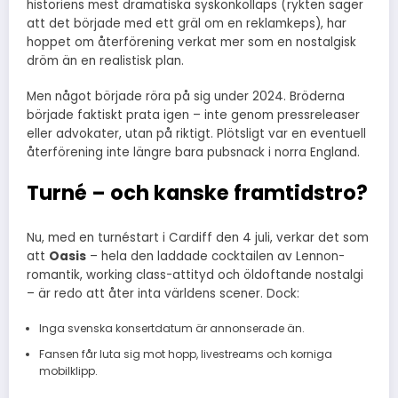
historiens mest dramatiska syskonkollaps (rykten säger
att det började med ett gräl om en reklamkeps), har
hoppet om återförening verkat mer som en nostalgisk
dröm än en realistisk plan.
Men något började röra på sig under 2024. Bröderna
började faktiskt prata igen – inte genom pressreleaser
eller advokater, utan på riktigt. Plötsligt var en eventuell
återförening inte längre bara pubsnack i norra England.
Turné – och kanske framtidstro?
Nu, med en turnéstart i Cardiff den 4 juli, verkar det som
att
Oasis
– hela den laddade cocktailen av Lennon-
romantik, working class-attityd och öldoftande nostalgi
– är redo att åter inta världens scener. Dock:
Inga svenska konsertdatum är annonserade än.
Fansen får luta sig mot hopp, livestreams och korniga
mobilklipp.