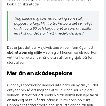
look. Han skämtade:
”Jag kände mig som en tonåring som stulit
pappas hårfärg. Min fru tycker bara det ser roligt
ut. Att vara 63 och färga håret är som att skaffa
en skylt där det står ’mitt i medelålderskris’.”
Det är just det där – självdistansen och förmågan att
skämta om sig själv
– som gjort honom så älskad. Han
vet hur han ska underhålla utan att ta sig själv på för
stort allvar.
Mer än en skådespelare
Clooneys förvandling innebär inte bara en ny frisyr – det
antyder också ett möjligt skifte i hur han ser sin plats i
världen. Istället för att spela hjältar verkar han vilja
vara
en verklig röst
i vår tid, både kulturellt och politiskt.
Genom sitt teaterarbete och sina uttalanden tar han