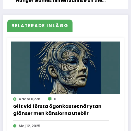
Hunger Games filmen Sunrise on the
Reaping – allt du behöver veta
RELATERADE INLÄGG
Adam Björk
0
Gift vid första ögonkastet när ytan
glänser men känslorna uteblir
Maj 12, 2025