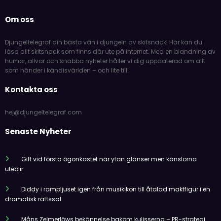
Om oss
Djungeltelegraf din bästa vän i djungeln av skitsnack! Här kan du
läsa allt skitsnack som finns där ute på internet. Med en blandning av
humor, allvar och snabba nyheter håller vi dig uppdaterad om allt
som händer i kändisvärlden – och lite till!
Kontakta oss
hej@djungeltelegraf.com
Senaste Nyheter
Gift vid första ögonkastet när ytan glänser men känslorna
uteblir
Diddy i rampljuset igen från musikikon till åtalad maktfigur i en
dramatisk rättssal
Måns Zelmerlöws bekännelse bakom kulisserna – PR-strategi