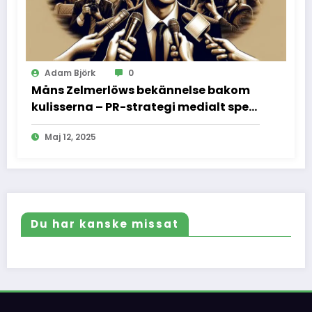
Adam Björk
0
Måns Zelmerlöws bekännelse bakom
kulisserna – PR-strategi medialt spel
och vad vi inte fick se
Maj 12, 2025
Du har kanske missat