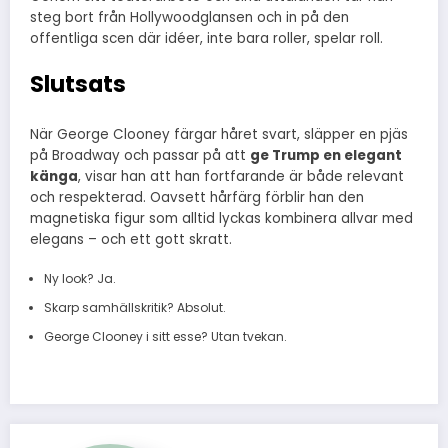
steg bort från Hollywoodglansen och in på den
offentliga scen där idéer, inte bara roller, spelar roll.
Slutsats
När George Clooney färgar håret svart, släpper en pjäs
på Broadway och passar på att
ge Trump en elegant
känga
, visar han att han fortfarande är både relevant
och respekterad. Oavsett hårfärg förblir han den
magnetiska figur som alltid lyckas kombinera allvar med
elegans – och ett gott skratt.
Ny look? Ja.
Skarp samhällskritik? Absolut.
George Clooney i sitt esse? Utan tvekan.