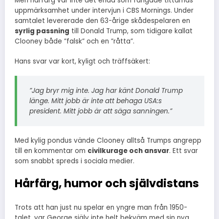
Men hårfärg var inte det enda som fångade tittarnas
uppmärksamhet under intervjun i CBS Mornings. Under
samtalet levererade den 63-årige skådespelaren en
syrlig passning
till Donald Trump, som tidigare kallat
Clooney både ”falsk” och en ”råtta”.
Hans svar var kort, kyligt och träffsäkert:
”Jag bryr mig inte. Jag har känt Donald Trump
länge. Mitt jobb är inte att behaga USA:s
president. Mitt jobb är att säga sanningen.”
Med kylig pondus vände Clooney alltså Trumps angrepp
till en kommentar om
civilkurage och ansvar
. Ett svar
som snabbt spreds i sociala medier.
Hårfärg, humor och självdistans
Trots att han just nu spelar en yngre man från 1950-
talet, var George själv inte helt bekväm med sin nya