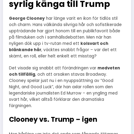
syrlig känga till Trump
George Clooney
har länge varit en ikon för tidlös stil
och charm. Hans välkända silvriga hår och sofistikerade
uppträdande har gjort honom till en publikfavorit både
på filmduken och i samhällsdebatten. Men när han
nyligen dök upp i tv-rutan med ett
kolsvart och
blänkande hår
, väcktes snabbt frågor – var det ett
skämt, en roll, eller helt enkelt ett misstag?
Det visade sig snabbt att förändringen var
medveten
och tillfällig
, och att orsaken stavas Broadway.
Clooney spelar just nu i en nyuppsättning av ”Good
Night, and Good Luck”, där han axlar rollen som den
legendariske journalisten Ed Murrow – en yngling med
svart hår, vilket alltså förklarar den dramatiska
färgningen.
Clooney vs. Trump – igen