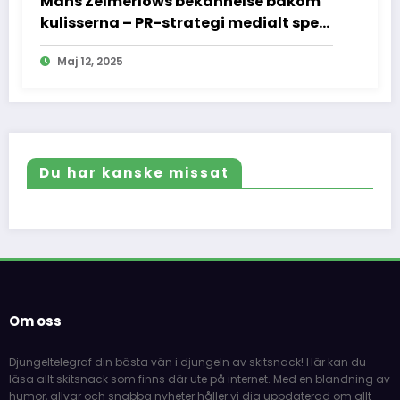
Måns Zelmerlöws bekännelse bakom
kulisserna – PR-strategi medialt spel
och vad vi inte fick se
Maj 12, 2025
Du har kanske missat
Om oss
Djungeltelegraf din bästa vän i djungeln av skitsnack! Här kan du
läsa allt skitsnack som finns där ute på internet. Med en blandning av
humor, allvar och snabba nyheter håller vi dig uppdaterad om allt