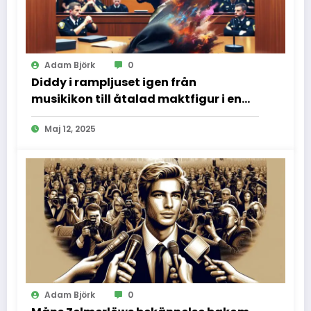
Adam Björk
0
Diddy i rampljuset igen från
musikikon till åtalad maktfigur i en
dramatisk rättssal
Maj 12, 2025
Adam Björk
0