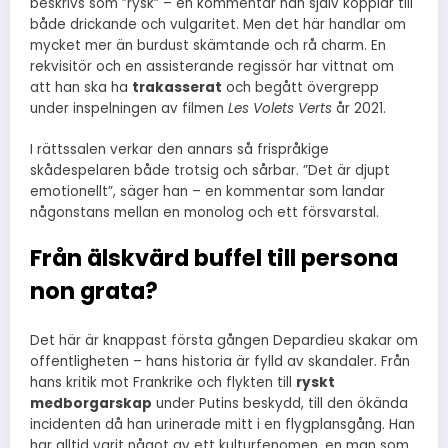
beskrivs som ”rysk” – en kommentar han själv kopplar till
både drickande och vulgaritet. Men det här handlar om
mycket mer än burdust skämtande och rå charm. En
rekvisitör och en assisterande regissör har vittnat om
att han ska ha
trakasserat
och begått övergrepp
under inspelningen av filmen
Les Volets Verts
år 2021.
I rättssalen verkar den annars så frispråkige
skådespelaren både trotsig och sårbar. ”Det är djupt
emotionellt”, säger han – en kommentar som landar
någonstans mellan en monolog och ett försvarstal.
Från älskvärd buffel till persona
non grata?
Det här är knappast första gången Depardieu skakar om
offentligheten – hans historia är fylld av skandaler. Från
hans kritik mot Frankrike och flykten till
ryskt
medborgarskap
under Putins beskydd, till den ökända
incidenten då han urinerade mitt i en flygplansgång. Han
har alltid varit något av ett kulturfenomen, en man som