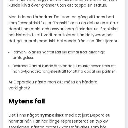
kunde kliva över gränser utan att tappa sin status.
Men tiderna förändras. Det som en gång viftades bort
som ”excentriskt” eller ”franskt” är nu en del av en större
debatt om makt och ansvar inom filmindustrin. Frankrike
har historiskt sett varit mer tolerant än Hollywood när
det gäller problematiskt beteende från sina filmstjärnor:
Roman Polanski har fortsatt sin karriär trots allvarliga
anklagelser.
Bertrand Cantat kunde återvända till musikscenen trots att
han avtjänat ett fängelsestraff för att ha dödat sin partner.
Är Depardieu nästa man att möta en hårdare
verklighet?
Mytens fall
Det finns något
symboliskt
med att just Depardieu
hamnar här. Han har länge representerat en typ av
storslagen, nästan grotesk konstnärlighet som hör