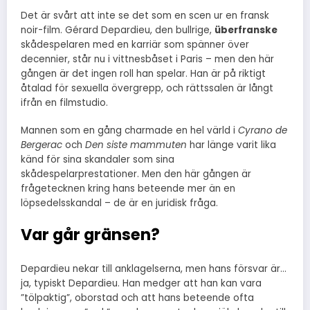
Det är svårt att inte se det som en scen ur en fransk
noir-film. Gérard Depardieu, den bullrige,
überfranske
skådespelaren med en karriär som spänner över
decennier, står nu i vittnesbåset i Paris – men den här
gången är det ingen roll han spelar. Han är på riktigt
åtalad för sexuella övergrepp, och rättssalen är långt
ifrån en filmstudio.
Mannen som en gång charmade en hel värld i
Cyrano de
Bergerac
och
Den siste mammuten
har länge varit lika
känd för sina skandaler som sina
skådespelarprestationer. Men den här gången är
frågetecknen kring hans beteende mer än en
löpsedelsskandal – de är en juridisk fråga.
Var går gränsen?
Depardieu nekar till anklagelserna, men hans försvar är…
ja, typiskt Depardieu. Han medger att han kan vara
”tölpaktig”, oborstad och att hans beteende ofta