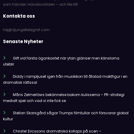
som händer i kändisvärlden – och lite till!
Kontakta oss
hej@djungeltelegraf.com
Senaste Nyheter
Gift vid första ögonkastet när ytan glänser men känslorna
uteblir
Diddy i rampljuset igen från musikikon till åtalad maktfigur i en
dramatisk rättssal
Måns Zelmerlöws bekännelse bakom kulisserna – PR-strategi
medialt spel och vad vi inte fick se
Stellan Skarsgård sågar Trumps filmtullar och försvarar global
kultur
Christer Ericssons dramatiska kollaps på scen –