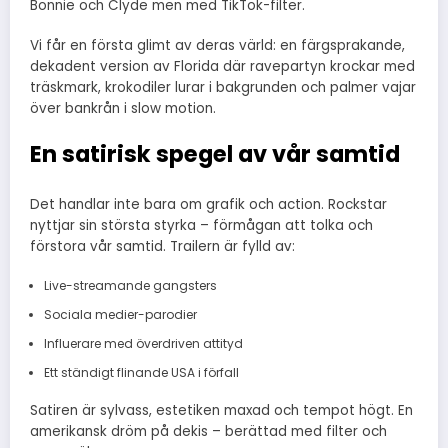
Bonnie och Clyde men med TikTok-filter.
Vi får en första glimt av deras värld: en färgsprakande,
dekadent version av Florida där ravepartyn krockar med
träskmark, krokodiler lurar i bakgrunden och palmer vajar
över bankrån i slow motion.
En satirisk spegel av vår samtid
Det handlar inte bara om grafik och action. Rockstar
nyttjar sin största styrka – förmågan att tolka och
förstora vår samtid. Trailern är fylld av:
Live-streamande gangsters
Sociala medier-parodier
Influerare med överdriven attityd
Ett ständigt flinande USA i förfall
Satiren är sylvass, estetiken maxad och tempot högt. En
amerikansk dröm på dekis – berättad med filter och