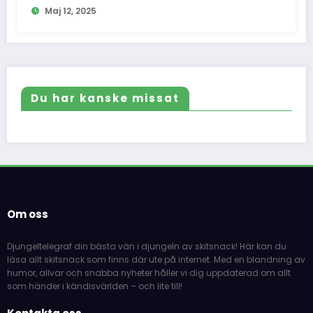
Maj 12, 2025
Du har kanske missat
Om oss
Djungeltelegraf din bästa vän i djungeln av skitsnack! Här kan du
läsa allt skitsnack som finns där ute på internet. Med en blandning av
humor, allvar och snabba nyheter håller vi dig uppdaterad om allt
som händer i kändisvärlden – och lite till!