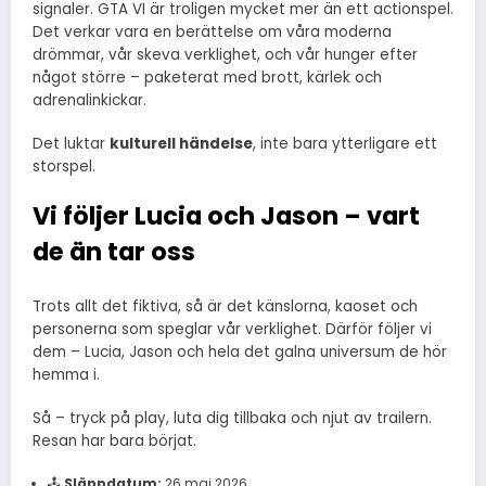
signaler. GTA VI är troligen mycket mer än ett actionspel.
Det verkar vara en berättelse om våra moderna
drömmar, vår skeva verklighet, och vår hunger efter
något större – paketerat med brott, kärlek och
adrenalinkickar.
Det luktar
kulturell händelse
, inte bara ytterligare ett
storspel.
Vi följer Lucia och Jason – vart
de än tar oss
Trots allt det fiktiva, så är det känslorna, kaoset och
personerna som speglar vår verklighet. Därför följer vi
dem – Lucia, Jason och hela det galna universum de hör
hemma i.
Så – tryck på play, luta dig tillbaka och njut av trailern.
Resan har bara börjat.
🕹
Släppdatum:
26 maj 2026