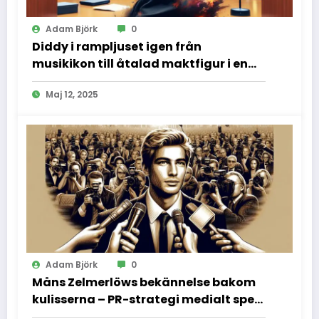
Adam Björk
0
Diddy i rampljuset igen från
musikikon till åtalad maktfigur i en
dramatisk rättssal
Maj 12, 2025
Adam Björk
0
Måns Zelmerlöws bekännelse bakom
kulisserna – PR-strategi medialt spel
och vad vi inte fick se