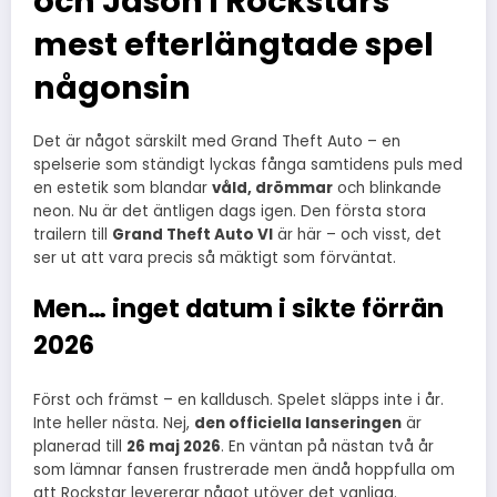
och Jason i Rockstars
mest efterlängtade spel
någonsin
Det är något särskilt med Grand Theft Auto – en
spelserie som ständigt lyckas fånga samtidens puls med
en estetik som blandar
våld, drömmar
och blinkande
neon. Nu är det äntligen dags igen. Den första stora
trailern till
Grand Theft Auto VI
är här – och visst, det
ser ut att vara precis så mäktigt som förväntat.
Men… inget datum i sikte förrän
2026
Först och främst – en kalldusch. Spelet släpps inte i år.
Inte heller nästa. Nej,
den officiella lanseringen
är
planerad till
26 maj 2026
. En väntan på nästan två år
som lämnar fansen frustrerade men ändå hoppfulla om
att Rockstar levererar något utöver det vanliga.