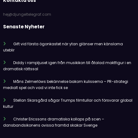
Kontakta oss
hej@djungeltelegraf.com
Senaste Nyheter
Gift vid första ögonkastet när ytan glänser men känslorna
uteblir
Diddy i rampljuset igen från musikikon till åtalad maktfigur i en
dramatisk rättssal
Måns Zelmerlöws bekännelse bakom kulisserna – PR-strategi
medialt spel och vad vi inte fick se
Stellan Skarsgård sågar Trumps filmtullar och försvarar global
kultur
Christer Ericssons dramatiska kollaps på scen –
dansbandsikonens ovissa framtid skakar Sverige