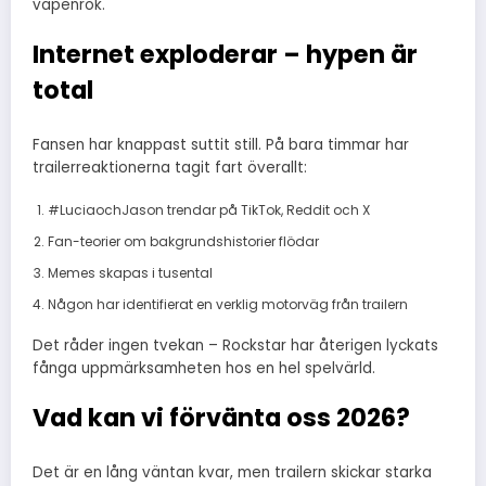
vapenrök.
Internet exploderar – hypen är
total
Fansen har knappast suttit still. På bara timmar har
trailerreaktionerna tagit fart överallt:
#LuciaochJason trendar på TikTok, Reddit och X
Fan-teorier om bakgrundshistorier flödar
Memes skapas i tusental
Någon har identifierat en verklig motorväg från trailern
Det råder ingen tvekan – Rockstar har återigen lyckats
fånga uppmärksamheten hos en hel spelvärld.
Vad kan vi förvänta oss 2026?
Det är en lång väntan kvar, men trailern skickar starka