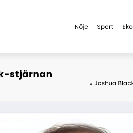
Nöje
Sport
Ek
ok-stjärnan
Joshua Black