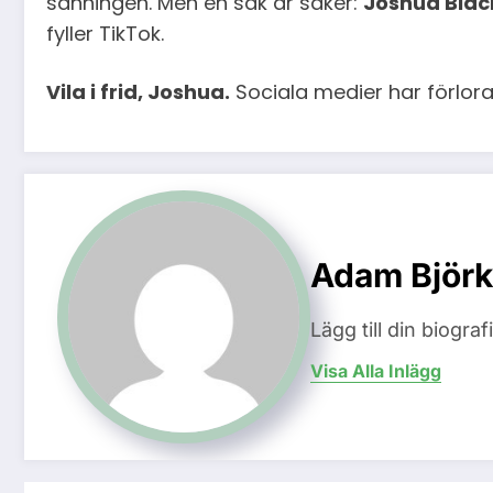
sanningen. Men en sak är säker:
Joshua Blac
fyller TikTok.
Vila i frid, Joshua.
Sociala medier har förlorat
Adam Björk
Lägg till din biogra
Visa Alla Inlägg