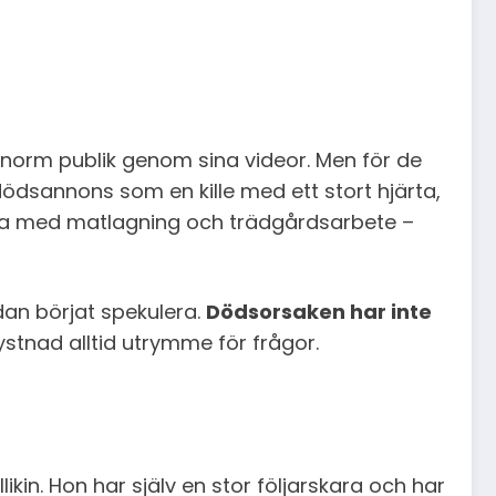
norm publik genom sina videor. Men för de
dsannons som en kille med ett stort hjärta,
amma med matlagning och trädgårdsarbete –
dan börjat spekulera.
Dödsorsaken har inte
 tystnad alltid utrymme för frågor.
kin. Hon har själv en stor följarskara och har