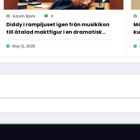
Adam Björk
0
Diddy i rampljuset igen från musikikon
Må
till åtalad maktfigur i en dramatisk
ku
rättssal
oc
Maj 12, 2025