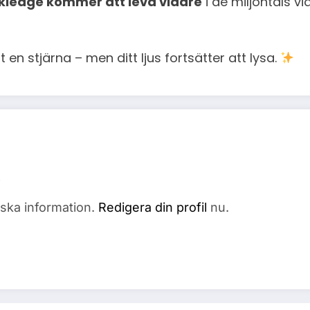
kledge kommer att leva vidare
i de miljontals 
 en stjärna – men ditt ljus fortsätter att lysa.
fiska information.
Redigera din profil
nu.