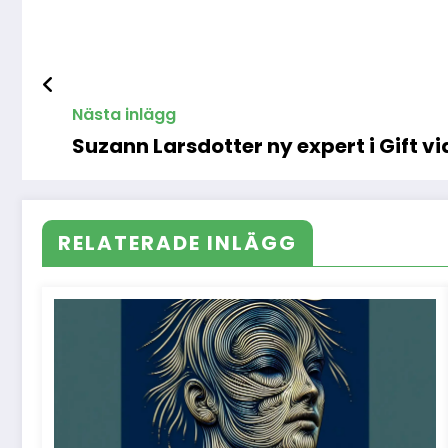
Nästa inlägg
Suzann Larsdotter ny expert i Gift vi
RELATERADE INLÄGG