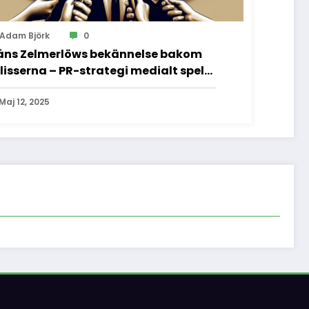
Adam Björk
0
ns Zelmerlöws bekännelse bakom
lisserna – PR-strategi medialt spel
h vad vi inte fick se
Maj 12, 2025