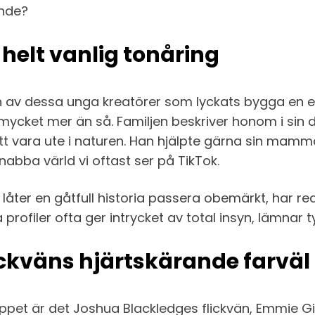
ände?
elt vanlig tonåring
n av dessa unga kreatörer som lyckats bygga en e
ket mer än så. Familjen beskriver honom i sin dö
h att vara ute i naturen. Han hjälpte gärna sin m
nabba värld vi oftast ser på TikTok.
 låter en gåtfull historia passera obemärkt, har re
la profiler ofta ger intrycket av total insyn, lämnar
lickväns hjärtskärande farväl
pet är det Joshua Blackledges flickvän, Emmie Gilli