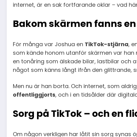
internet, är en sak fortfarande oklar – vad h
Bakom skärmen fanns en h
För många var Joshua en
TikTok-stjärna
, e
som kände honom utanför skärmen var han myc
en tonåring som älskade bilar, lastbilar oc
något som känns långt ifrån den glittrande, s
Men nu är han borta. Och internet, som aldrig
offentliggjorts
, och i en tidsålder där digita
Sorg på TikTok – och en f
Om någon verkligen har låtit sin sorg synas öp