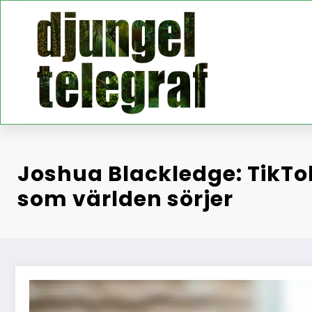
Hoppa
till
innehåll
Joshua Blackledge: TikT
som världen sörjer