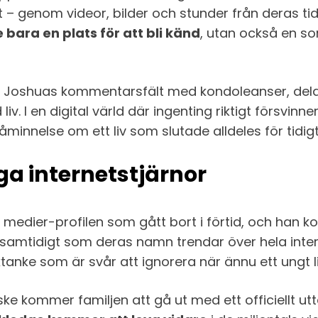
st – genom videor, bilder och stunder från deras t
 bara en plats för att bli känd
, utan också en s
er Joshuas kommentarsfält med kondoleanser, dela
 liv. I en digital värld där ingenting riktigt försvin
minnelse om ett liv som slutade alldeles för tidigt
a internetstjärnor
medier-profilen som gått bort i förtid, och han ko
 samtidigt som deras namn trendar över hela inte
nke som är svår att ignorera när ännu ett ungt liv
e kommer familjen att gå ut med ett officiellt utta