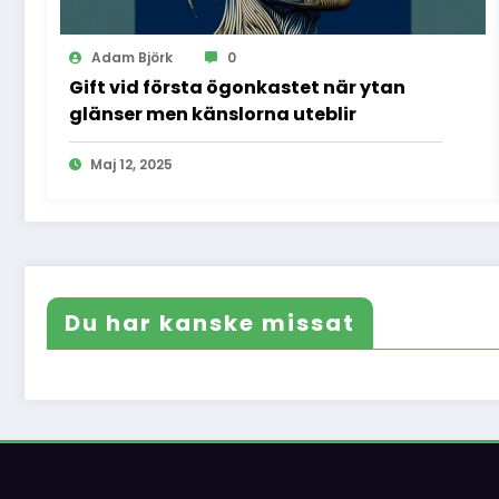
Adam Björk
0
Gift vid första ögonkastet när ytan
glänser men känslorna uteblir
Maj 12, 2025
Du har kanske missat