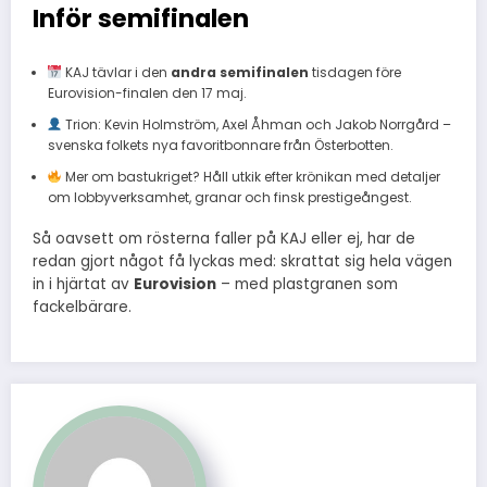
Inför semifinalen
KAJ tävlar i den
andra semifinalen
tisdagen före
Eurovision-finalen den 17 maj.
Trion: Kevin Holmström, Axel Åhman och Jakob Norrgård –
svenska folkets nya favoritbonnare från Österbotten.
Mer om bastukriget? Håll utkik efter krönikan med detaljer
om lobbyverksamhet, granar och finsk prestigeångest.
Så oavsett om rösterna faller på KAJ eller ej, har de
redan gjort något få lyckas med: skrattat sig hela vägen
in i hjärtat av
Eurovision
– med plastgranen som
fackelbärare.