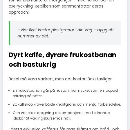
för hur KAJ hanterar motgångar – med humor och en
axelryckning. Repliken som sammanfattar deras
approach:
– När livet kastar plastgranar i din väg – bygg ett
nummer av det.
Dyrt kaffe, dyrare frukostbanan
och bastukrig
Basel må vara vackert, men det kostar. Bokstavligen.
En frukostbanan går på nästan lika mycket som en loopad
refräng på nätet.
Ett kaffeköp kräver både kreditgräns och mental förberedelse.
Och varje kortdragning ackompanjeras med stirrande
blickar åt växlingskursernas håll.
I detta exklusiva kafferus får man skämta om bröd- och