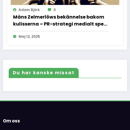
Adam Björk
0
Måns Zelmerlöws bekännelse bakom
kulisserna – PR-strategi medialt spel
och vad vi inte fick se
Maj 12, 2025
Du har kanske missat
Om oss