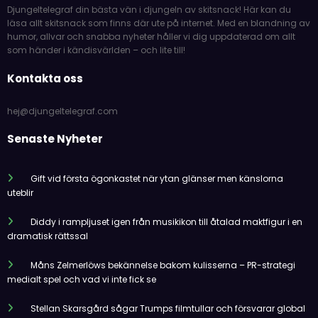
Djungeltelegraf din bästa vän i djungeln av skitsnack! Här kan du
läsa allt skitsnack som finns där ute på internet. Med en blandning av
humor, allvar och snabba nyheter håller vi dig uppdaterad om allt
som händer i kändisvärlden – och lite till!
Kontakta oss
hej@djungeltelegraf.com
Senaste Nyheter
Gift vid första ögonkastet när ytan glänser men känslorna
uteblir
Diddy i rampljuset igen från musikikon till åtalad maktfigur i en
dramatisk rättssal
Måns Zelmerlöws bekännelse bakom kulisserna – PR-strategi
medialt spel och vad vi inte fick se
Stellan Skarsgård sågar Trumps filmtullar och försvarar global