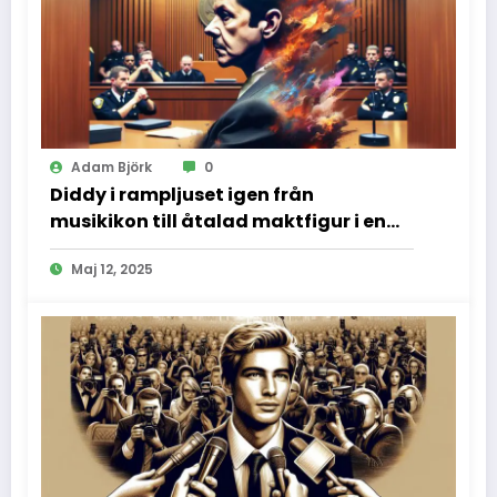
Adam Björk
0
Diddy i rampljuset igen från
musikikon till åtalad maktfigur i en
dramatisk rättssal
Maj 12, 2025