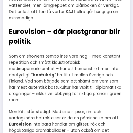
vattendiet, men järngreppet om plånboken är verkligt.
Det är lätt att förstå varför KAJ hellre går hungriga än
missmodiga.
Eurovision – där plastgranar blir
politik
Som om showens tempo inte vore nog – med konstant
repetition och smått klaustrofobisk
medieuppmärksamhet – har ett humoristiskt men inte
obetydligt ”
bastukrig
” brutit ut mellan Sverige och
Finland. Vad som började som ett skämt om vem som
har mest autentisk bastukultur har vuxit till diplomatiska
dragningar – inklusive lobbying för riktiga granar i green
room.
Men KAJ står stadigt. Med sina slipsar, rim och
vardagsnära betraktelser är de en påminnelse om att
Eurovision
inte bara handlar om glitter, rök och
högoktaniga dramaballader – utan också om det