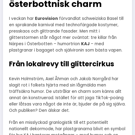
österbottnisk charm
I veckan har
Eurovision
förvandlat schweiziska Basel till
en sprakande karnival med technofärgade kostymer,
presskaos och glittrande fasader. Men mitt i
glitterstormen står något mer oväntat: tre killar från
Närpes i Österbotten – humortrion
KAJ
– med
plastgranar i bagaget och självironin som bästa vapen.
Från lokalrevy till glittercirkus
Kevin Holmström, Axel Åhman och Jakob Norrgård har
slagit rot i folkets hjärta med sin lågmälda men
träffsäkra humor. De utstrålar en charm som känns allt
annat än konstruerad. Istället för att jaga TikTok-poäng
eller låtsas vara något de inte är, bjuder de på sig själva.
Och publiken? Den älskar det.
Från en misslyckad granlogistik till ett potentiellt
nationellt dekormode, har plastgranarna blivit en symbol