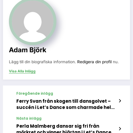
Adam Björk
Lägg till din biografiska information.
Redigera din profil
nu.
Visa Alla Inlägg
Föregående inlägg
Ferry Svan från skogen till dansgolvet –
succén i Let’s Dance som charmade hela
Sverige
Nästa inlägg
Perla Malmberg dansar sig fri från
mörkret och vinner hjärtan i Let’s Dance