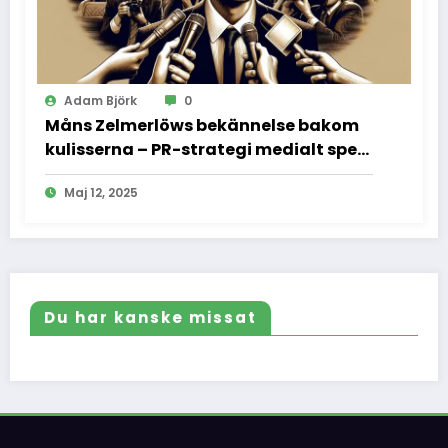
Adam Björk
0
Måns Zelmerlöws bekännelse bakom
kulisserna – PR-strategi medialt spel
och vad vi inte fick se
Maj 12, 2025
Du har kanske missat