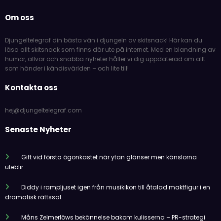
Om oss
Djungeltelegraf din bästa vän i djungeln av skitsnack! Här kan du
läsa allt skitsnack som finns där ute på internet. Med en blandning av
humor, allvar och snabba nyheter håller vi dig uppdaterad om allt
som händer i kändisvärlden – och lite till!
Kontakta oss
hej@djungeltelegraf.com
Senaste Nyheter
Gift vid första ögonkastet när ytan glänser men känslorna
uteblir
Diddy i rampljuset igen från musikikon till åtalad maktfigur i en
dramatisk rättssal
Måns Zelmerlöws bekännelse bakom kulisserna – PR-strategi