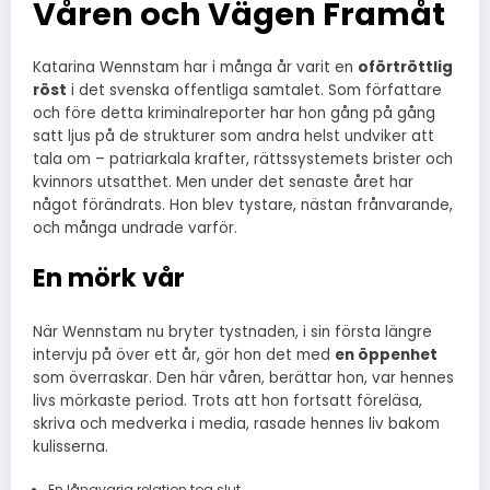
Våren och Vägen Framåt
Katarina Wennstam har i många år varit en
oförtröttlig
röst
i det svenska offentliga samtalet. Som författare
och före detta kriminalreporter har hon gång på gång
satt ljus på de strukturer som andra helst undviker att
tala om – patriarkala krafter, rättssystemets brister och
kvinnors utsatthet. Men under det senaste året har
något förändrats. Hon blev tystare, nästan frånvarande,
och många undrade varför.
En mörk vår
När Wennstam nu bryter tystnaden, i sin första längre
intervju på över ett år, gör hon det med
en öppenhet
som överraskar. Den här våren, berättar hon, var hennes
livs mörkaste period. Trots att hon fortsatt föreläsa,
skriva och medverka i media, rasade hennes liv bakom
kulisserna.
En långvarig relation tog slut.