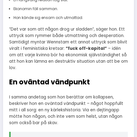
Ekonomin föll samman.
Hon kände sig ensam och utmattad.
”Det var som att någon drog ur sladden”, säger hon. Ett
uttryck som rymmer både utmattning och desperation.
Samtidigt myntar Wennstam ett annat uttryck som blivit
viralt i feministiska kretsar:
”fuck off-kapital”
– idén
om att varje kvinna bör ha ekonomisk självständighet så
att hon kan lämna en destruktiv situation utan att be om
lov.
En oväntad vändpunkt
I samma andetag som hon berättar om kollapsen,
beskriver hon en oväntad vändpunkt – något hoppfullt
mitt i all sorg: en ny kärlekshistoria. Via en dejtingapp
mötte hon någon, och inte vem som helst, utan någon
som också bar på skav.