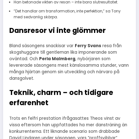
Han betonade vikten av resan – inte bara slutresultatet.
”Det handlar om transformation, inte perfektion,” sa Tony
med sedvanlig skärpa.
Dansresor vi inte glömmer
Bland säsongens snackisar var
Ferry Svans
resa från
skogshuggare till gentleman lika imponerande som
oväntad. Och
Perla Malmberg
, nybörjaren som
levererade säsongens mest känslosamma stunder, vann
många hjärtan genom sin utveckling och närvaro på
dansgolvet.
Teknik, charm – och tidigare
erfarenhet
Trots en felfri prestation ifrågasattes Theos vinst av
vissa eftersom han uppfattades ha mer dansträning än
konkurrenterna. Ett liknande scenario som drabbade
David Lindgren under säsongen, vars ”proffsvibbar”