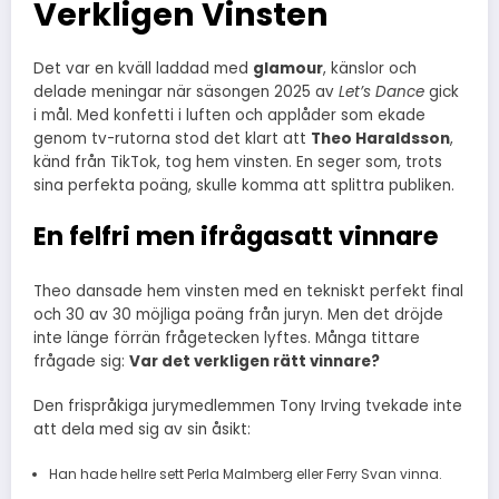
Verkligen Vinsten
Det var en kväll laddad med
glamour
, känslor och
delade meningar när säsongen 2025 av
Let’s Dance
gick
i mål. Med konfetti i luften och applåder som ekade
genom tv-rutorna stod det klart att
Theo Haraldsson
,
känd från TikTok, tog hem vinsten. En seger som, trots
sina perfekta poäng, skulle komma att splittra publiken.
En felfri men ifrågasatt vinnare
Theo dansade hem vinsten med en tekniskt perfekt final
och 30 av 30 möjliga poäng från juryn. Men det dröjde
inte länge förrän frågetecken lyftes. Många tittare
frågade sig:
Var det verkligen rätt vinnare?
Den frispråkiga jurymedlemmen Tony Irving tvekade inte
att dela med sig av sin åsikt:
Han hade hellre sett Perla Malmberg eller Ferry Svan vinna.