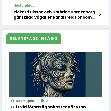
folkets hjärtan
Nästa inlägg
Rickard Olsson och Cathrine Hardenborg
går skilda vägar en kändisrelation som
sprack i rampljuset
RELATERADE INLÄGG
Adam Björk
0
Gift vid första ögonkastet när ytan