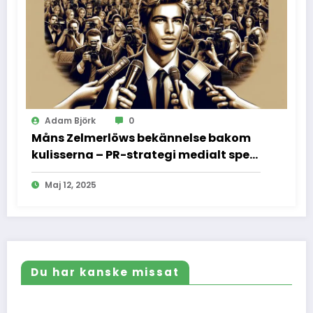
Adam Björk
0
Måns Zelmerlöws bekännelse bakom
kulisserna – PR-strategi medialt spel
och vad vi inte fick se
Maj 12, 2025
Du har kanske missat