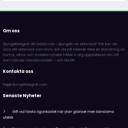
Om oss
Djungeltelegraf din bästa vän i djungeln av skitsnack! Här kan du
läsa allt skitsnack som finns där ute på internet. Med en blandning av
humor, allvar och snabba nyheter håller vi dig uppdaterad om allt
som händer i kändisvärlden – och lite till!
Kontakta oss
hej@djungeltelegraf.com
Senaste Nyheter
Gift vid första ögonkastet när ytan glänser men känslorna
uteblir