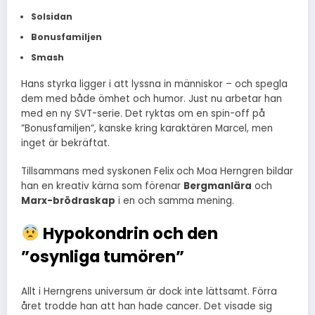
Solsidan
Bonusfamiljen
Smash
Hans styrka ligger i att lyssna in människor – och spegla
dem med både ömhet och humor. Just nu arbetar han
med en ny SVT-serie. Det ryktas om en spin-off på
”Bonusfamiljen”, kanske kring karaktären Marcel, men
inget är bekräftat.
Tillsammans med syskonen Felix och Moa Herngren bildar
han en kreativ kärna som förenar
Bergmanlära
och
Marx-brödraskap
i en och samma mening.
Hypokondrin och den
”osynliga tumören”
Allt i Herngrens universum är dock inte lättsamt. Förra
året trodde han att han hade cancer. Det visade sig