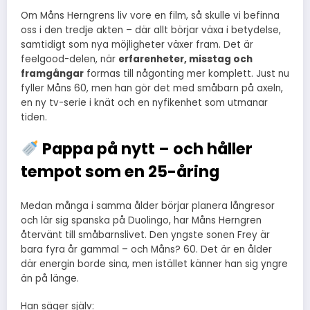
Om Måns Herngrens liv vore en film, så skulle vi befinna
oss i den tredje akten – där allt börjar växa i betydelse,
samtidigt som nya möjligheter växer fram. Det är
feelgood-delen, när
erfarenheter, misstag och
framgångar
formas till någonting mer komplett. Just nu
fyller Måns 60, men han gör det med småbarn på axeln,
en ny tv-serie i knät och en nyfikenhet som utmanar
tiden.
Pappa på nytt – och håller
tempot som en 25-åring
Medan många i samma ålder börjar planera långresor
och lär sig spanska på Duolingo, har Måns Herngren
återvänt till småbarnslivet. Den yngste sonen Frey är
bara fyra år gammal – och Måns? 60. Det är en ålder
där energin borde sina, men istället känner han sig yngre
än på länge.
Han säger själv: