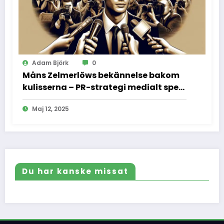
Adam Björk
0
Måns Zelmerlöws bekännelse bakom
kulisserna – PR-strategi medialt spel
och vad vi inte fick se
Maj 12, 2025
Du har kanske missat