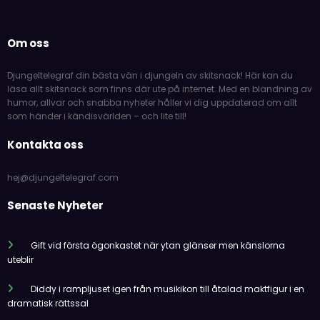
Om oss
Djungeltelegraf din bästa vän i djungeln av skitsnack! Här kan du
läsa allt skitsnack som finns där ute på internet. Med en blandning av
humor, allvar och snabba nyheter håller vi dig uppdaterad om allt
som händer i kändisvärlden – och lite till!
Kontakta oss
hej@djungeltelegraf.com
Senaste Nyheter
Gift vid första ögonkastet när ytan glänser men känslorna
uteblir
Diddy i rampljuset igen från musikikon till åtalad maktfigur i en
dramatisk rättssal