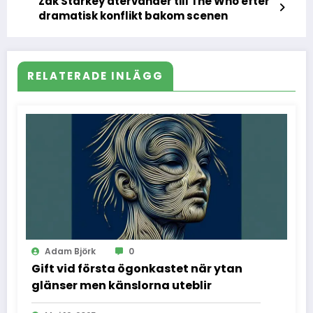
Zak Starkey återvänder till The Who efter
dramatisk konflikt bakom scenen
RELATERADE INLÄGG
Adam Björk
0
Gift vid första ögonkastet när ytan
glänser men känslorna uteblir