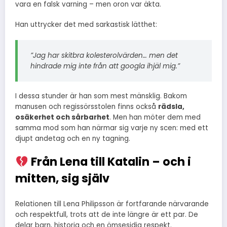
vara en falsk varning – men oron var äkta.
Han uttrycker det med sarkastisk lätthet:
”Jag har skitbra kolesterolvärden… men det
hindrade mig inte från att googla ihjäl mig.”
I dessa stunder är han som mest mänsklig. Bakom
manusen och regissörsstolen finns också
rädsla,
osäkerhet och sårbarhet
. Men han möter dem med
samma mod som han närmar sig varje ny scen: med ett
djupt andetag och en ny tagning.
Från Lena till Katalin – och i
mitten, sig själv
Relationen till Lena Philipsson är fortfarande närvarande
och respektfull, trots att de inte längre är ett par. De
delar barn, historia och en ömsesidig respekt.