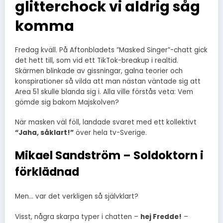
glitterchock vi aldrig såg
komma
Fredag kväll. På Aftonbladets ”Masked Singer”-chatt gick
det hett till, som vid ett TikTok-breakup i realtid.
Skärmen blinkade av gissningar, galna teorier och
konspirationer så vilda att man nästan väntade sig att
Area 51 skulle blanda sig i. Alla ville förstås veta: Vem
gömde sig bakom Majskolven?
När masken väl föll, landade svaret med ett kollektivt
“Jaha, såklart!”
över hela tv-Sverige.
Mikael Sandström – Soldoktorn i
förklädnad
Men… var det verkligen så självklart?
Visst, några skarpa typer i chatten –
hej Fredde!
–