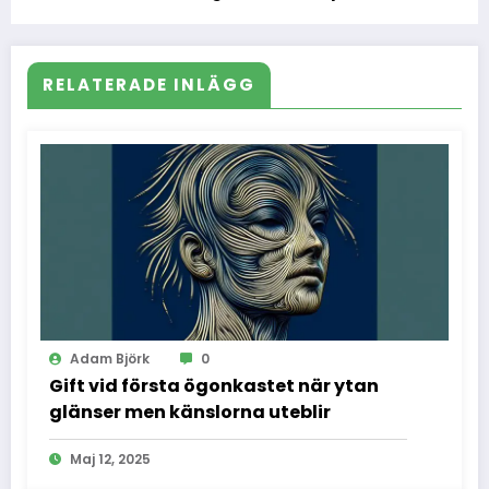
mattan
RELATERADE INLÄGG
Adam Björk
0
Gift vid första ögonkastet när ytan
glänser men känslorna uteblir
Maj 12, 2025