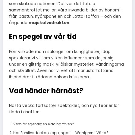
som skakade nationen. Det var det totala
sammanbrottet mellan våra invanda bilder av honom –
från bastun, nyårspanelen och Lotta-soffan – och den
ångande
majskolvsdräkten
.
En spegel av vår tid
Förr viskade man i salonger om kungligheter; idag
spekulerar vi vilt om vilken influencer som döljer sig
under en glittrig mask. Vi älskar mysteriet, vändningarna
och skvallret. Även när vi vet att manusförfattarna
ibland drar i trådarna bakom kulisserna.
Vad händer härnäst?
Nästa vecka fortsätter spektaklet, och nya teorier lär
flöda i chatten:
Vem är egentligen Racingräven?
Har Porslinsdockan kopplingar till Wahlgrens Värld?