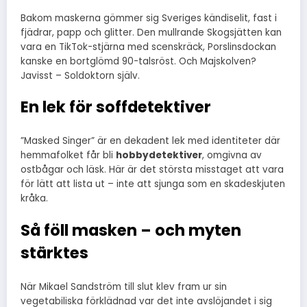
Bakom maskerna gömmer sig Sveriges kändiselit, fast i
fjädrar, papp och glitter. Den mullrande Skogsjätten kan
vara en TikTok-stjärna med scenskräck, Porslinsdockan
kanske en bortglömd 90-talsröst. Och Majskolven?
Javisst – Soldoktorn själv.
En lek för soffdetektiver
”Masked Singer” är en dekadent lek med identiteter där
hemmafolket får bli
hobbydetektiver
, omgivna av
ostbågar och läsk. Här är det största misstaget att vara
för lätt att lista ut – inte att sjunga som en skadeskjuten
kråka.
Så föll masken – och myten
stärktes
När Mikael Sandström till slut klev fram ur sin
vegetabiliska förklädnad var det inte avslöjandet i sig