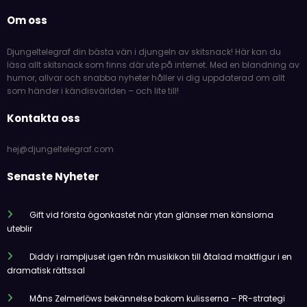
Om oss
Djungeltelegraf din bästa vän i djungeln av skitsnack! Här kan du
läsa allt skitsnack som finns där ute på internet. Med en blandning av
humor, allvar och snabba nyheter håller vi dig uppdaterad om allt
som händer i kändisvärlden – och lite till!
Kontakta oss
hej@djungeltelegraf.com
Senaste Nyheter
Gift vid första ögonkastet när ytan glänser men känslorna
uteblir
Diddy i rampljuset igen från musikikon till åtalad maktfigur i en
dramatisk rättssal
Måns Zelmerlöws bekännelse bakom kulisserna – PR-strategi