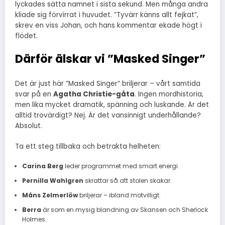
lyckades sätta namnet i sista sekund. Men många andra
kliade sig förvirrat i huvudet. ”Tyvärr känns allt fejkat”,
skrev en viss Johan, och hans kommentar ekade högt i
flödet.
Därför älskar vi ”Masked Singer”
Det är just här ”Masked Singer” briljerar – vårt samtida
svar på en
Agatha Christie-gåta
. Ingen mordhistoria,
men lika mycket dramatik, spänning och luskande. Är det
alltid trovärdigt? Nej. Är det vansinnigt underhållande?
Absolut.
Ta ett steg tillbaka och betrakta helheten:
Carina Berg
leder programmet med smart energi.
Pernilla Wahlgren
skrattar så att stolen skakar.
Måns Zelmerlöw
briljerar – ibland motvilligt.
Berra
är som en mysig blandning av Skansen och Sherlock
Holmes.