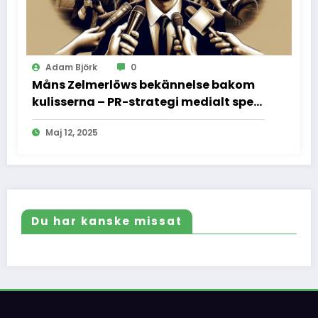
Adam Björk
0
Måns Zelmerlöws bekännelse bakom
kulisserna – PR-strategi medialt spel
och vad vi inte fick se
Maj 12, 2025
Du har kanske missat