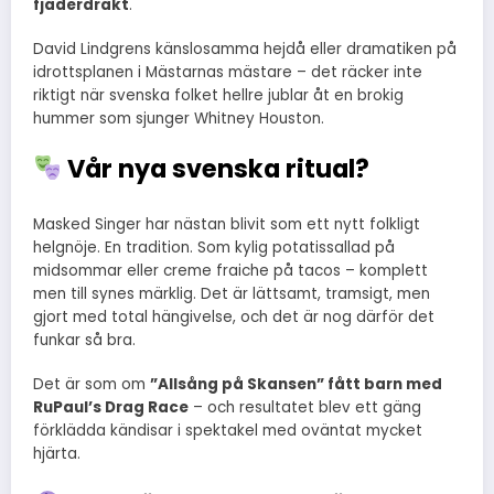
fjäderdräkt
.
David Lindgrens känslosamma hejdå eller dramatiken på
idrottsplanen i Mästarnas mästare – det räcker inte
riktigt när svenska folket hellre jublar åt en brokig
hummer som sjunger Whitney Houston.
Vår nya svenska ritual?
Masked Singer har nästan blivit som ett nytt folkligt
helgnöje. En tradition. Som kylig potatissallad på
midsommar eller creme fraiche på tacos – komplett
men till synes märklig. Det är lättsamt, tramsigt, men
gjort med total hängivelse, och det är nog därför det
funkar så bra.
Det är som om
”Allsång på Skansen” fått barn med
RuPaul’s Drag Race
– och resultatet blev ett gäng
förklädda kändisar i spektakel med oväntat mycket
hjärta.