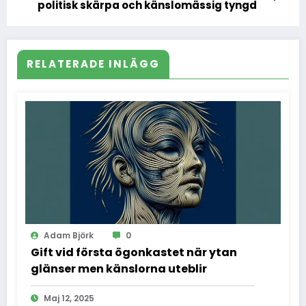
politisk skärpa och känslomässig tyngd
RELATERADE INLÄGG
Adam Björk
0
Gift vid första ögonkastet när ytan
glänser men känslorna uteblir
Maj 12, 2025