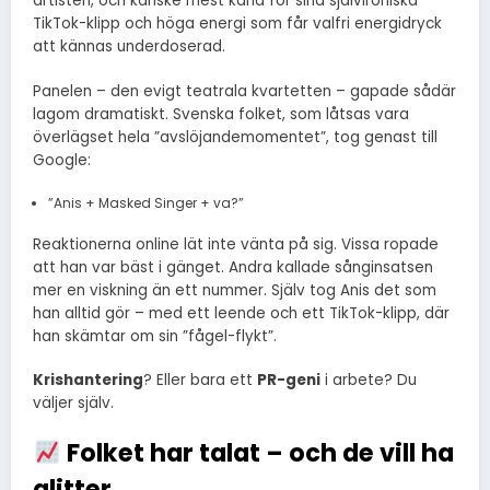
artisten, och kanske mest känd för sina självironiska
TikTok-klipp och höga energi som får valfri energidryck
att kännas underdoserad.
Panelen – den evigt teatrala kvartetten – gapade sådär
lagom dramatiskt. Svenska folket, som låtsas vara
överlägset hela ”avslöjandemomentet”, tog genast till
Google:
”Anis + Masked Singer + va?”
Reaktionerna online lät inte vänta på sig. Vissa ropade
att han var bäst i gänget. Andra kallade sånginsatsen
mer en viskning än ett nummer. Själv tog Anis det som
han alltid gör – med ett leende och ett TikTok-klipp, där
han skämtar om sin ”fågel-flykt”.
Krishantering
? Eller bara ett
PR-geni
i arbete? Du
väljer själv.
Folket har talat – och de vill ha
glitter