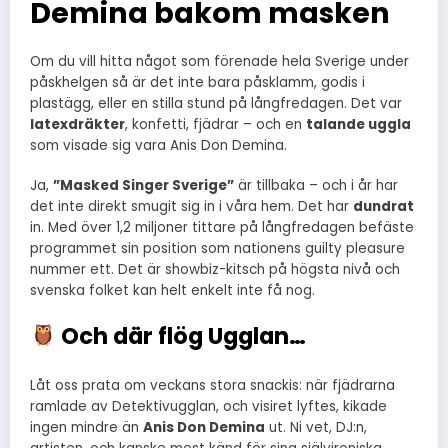
Demina bakom masken
Om du vill hitta något som förenade hela Sverige under
påskhelgen så är det inte bara påsklamm, godis i
plastägg, eller en stilla stund på långfredagen. Det var
latexdräkter
, konfetti, fjädrar – och en
talande uggla
som visade sig vara Anis Don Demina.
Ja,
”Masked Singer Sverige”
är tillbaka – och i år har
det inte direkt smugit sig in i våra hem. Det har
dundrat
in. Med över 1,2 miljoner tittare på långfredagen befäste
programmet sin position som nationens guilty pleasure
nummer ett. Det är showbiz-kitsch på högsta nivå och
svenska folket kan helt enkelt inte få nog.
Och där flög Ugglan…
Låt oss prata om veckans stora snackis: när fjädrarna
ramlade av Detektivugglan, och visiret lyftes, kikade
ingen mindre än
Anis Don Demina
ut. Ni vet, DJ:n,