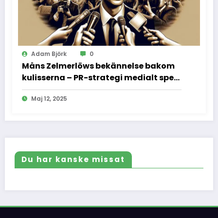
Adam Björk
0
Måns Zelmerlöws bekännelse bakom
kulisserna – PR-strategi medialt spel
och vad vi inte fick se
Maj 12, 2025
Du har kanske missat