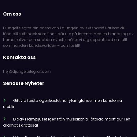
Om oss
Djungeltelegraf din bästa vän i djungeln av skitsnack! Här kan du
läsa allt skitsnack som finns där ute på internet. Med en blandning av
humor, allvar och snabba nyheter håller vi dig uppdaterad om allt
som händer i kändisvärlden – och lite till!
Kontakta oss
hej@djungeltelegraf.com
Senaste Nyheter
Gift vid första ögonkastet när ytan glänser men känslorna
uteblir
Diddy i rampljuset igen från musikikon till åtalad maktfigur i en
dramatisk rättssal