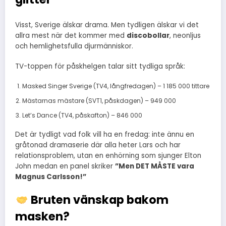
Visst, Sverige älskar drama. Men tydligen älskar vi det
allra mest när det kommer med
discobollar
, neonljus
och hemlighetsfulla djurmänniskor.
TV-toppen för påskhelgen talar sitt tydliga språk:
Masked Singer Sverige (TV4, långfredagen) – 1 185 000 tittare
Mästarnas mästare (SVT1, påskdagen) – 949 000
Let’s Dance (TV4, påskafton) – 846 000
Det är tydligt vad folk vill ha en fredag: inte ännu en
gråtonad dramaserie där alla heter Lars och har
relationsproblem, utan en enhörning som sjunger Elton
John medan en panel skriker
”Men DET MÅSTE vara
Magnus Carlsson!”
Bruten vänskap bakom
masken?