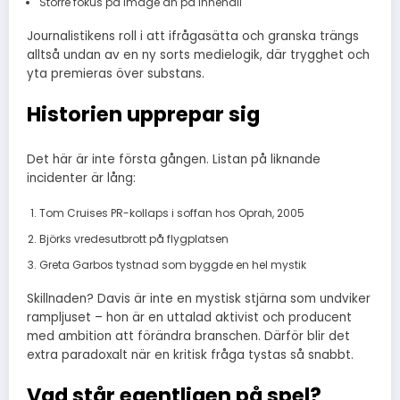
Större fokus på image än på innehåll
Journalistikens roll i att ifrågasätta och granska trängs
alltså undan av en ny sorts medielogik, där trygghet och
yta premieras över substans.
Historien upprepar sig
Det här är inte första gången. Listan på liknande
incidenter är lång:
Tom Cruises PR-kollaps i soffan hos Oprah, 2005
Björks vredesutbrott på flygplatsen
Greta Garbos tystnad som byggde en hel mystik
Skillnaden? Davis är inte en mystisk stjärna som undviker
rampljuset – hon är en uttalad aktivist och producent
med ambition att förändra branschen. Därför blir det
extra paradoxalt när en kritisk fråga tystas så snabbt.
Vad står egentligen på spel?