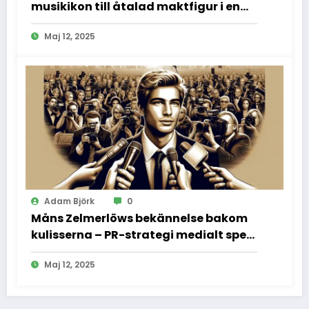
musikikon till åtalad maktfigur i en
dramatisk rättssal
Maj 12, 2025
Adam Björk
0
Måns Zelmerlöws bekännelse bakom
kulisserna – PR-strategi medialt spel
och vad vi inte fick se
Maj 12, 2025