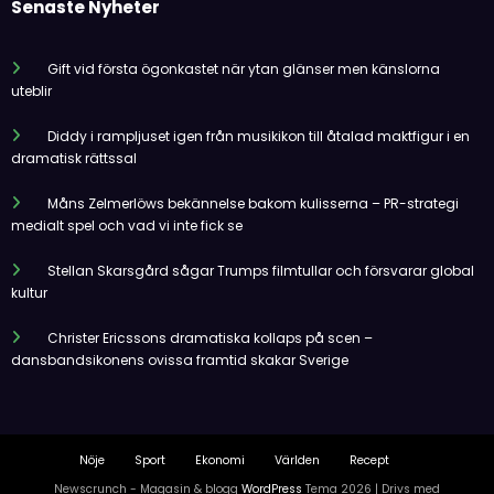
Senaste Nyheter
Gift vid första ögonkastet när ytan glänser men känslorna
uteblir
Diddy i rampljuset igen från musikikon till åtalad maktfigur i en
dramatisk rättssal
Måns Zelmerlöws bekännelse bakom kulisserna – PR-strategi
medialt spel och vad vi inte fick se
Stellan Skarsgård sågar Trumps filmtullar och försvarar global
kultur
Christer Ericssons dramatiska kollaps på scen –
dansbandsikonens ovissa framtid skakar Sverige
Nöje
Sport
Ekonomi
Världen
Recept
Newscrunch - Magasin & blogg
WordPress
Tema 2026 | Drivs med