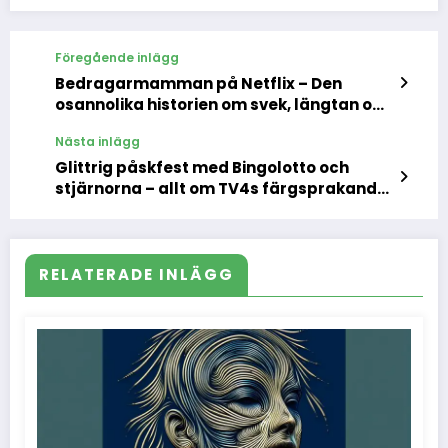
Föregående inlägg
Bedragarmamman på Netflix – Den
osannolika historien om svek, längtan och
fyra miljoner kronor
Nästa inlägg
Glittrig påskfest med Bingolotto och
stjärnorna – allt om TV4s färgsprakande
specialsändning
RELATERADE INLÄGG