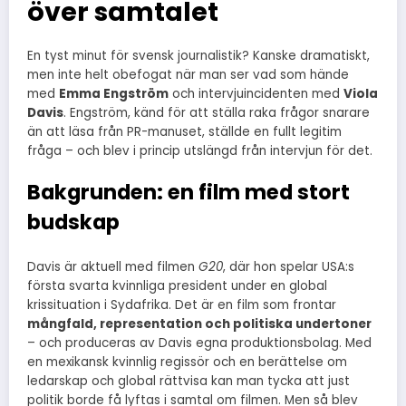
över samtalet
En tyst minut för svensk journalistik? Kanske dramatiskt,
men inte helt obefogat när man ser vad som hände
med
Emma Engström
och intervjuincidenten med
Viola
Davis
. Engström, känd för att ställa raka frågor snarare
än att läsa från PR-manuset, ställde en fullt legitim
fråga – och blev i princip utslängd från intervjun för det.
Bakgrunden: en film med stort
budskap
Davis är aktuell med filmen
G20
, där hon spelar USA:s
första svarta kvinnliga president under en global
krissituation i Sydafrika. Det är en film som frontar
mångfald, representation och politiska undertoner
– och produceras av Davis egna produktionsbolag. Med
en mexikansk kvinnlig regissör och en berättelse om
ledarskap och global rättvisa kan man tycka att just
politik borde få lyftas i samtal om filmen. Men så blev