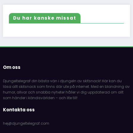
Du har kanske missat
Om oss
Djungeltelegraf din bästa vän i djungeln av skitsnack! Här kan du
läsa allt skitsnack som finns där ute på internet. Med en blandning av
humor, allvar och snabba nyheter håller vi dig uppdaterad om allt
som händer i kändisvärlden – och lite till!
Kontakta oss
hej@djungeltelegraf.com