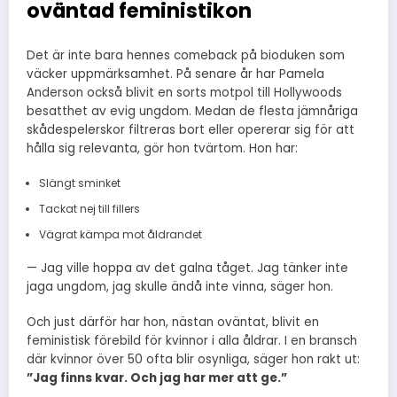
oväntad feministikon
Det är inte bara hennes comeback på bioduken som
väcker uppmärksamhet. På senare år har Pamela
Anderson också blivit en sorts motpol till Hollywoods
besatthet av evig ungdom. Medan de flesta jämnåriga
skådespelerskor filtreras bort eller opererar sig för att
hålla sig relevanta, gör hon tvärtom. Hon har:
Slängt sminket
Tackat nej till fillers
Vägrat kämpa mot åldrandet
— Jag ville hoppa av det galna tåget. Jag tänker inte
jaga ungdom, jag skulle ändå inte vinna, säger hon.
Och just därför har hon, nästan oväntat, blivit en
feministisk förebild för kvinnor i alla åldrar. I en bransch
där kvinnor över 50 ofta blir osynliga, säger hon rakt ut:
”Jag finns kvar. Och jag har mer att ge.”