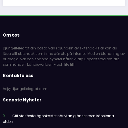
Om oss
Djungeltelegraf din bästa vän i djungeln av skitsnack! Här kan du
läsa allt skitsnack som finns där ute på internet. Med en blandning av
humor, allvar och snabba nyheter håller vi dig uppdaterad om allt
som händer i kändisvärlden – och lite till!
Kontakta oss
hej@djungeltelegraf.com
Senaste Nyheter
Gift vid första ögonkastet när ytan glänser men känslorna
uteblir