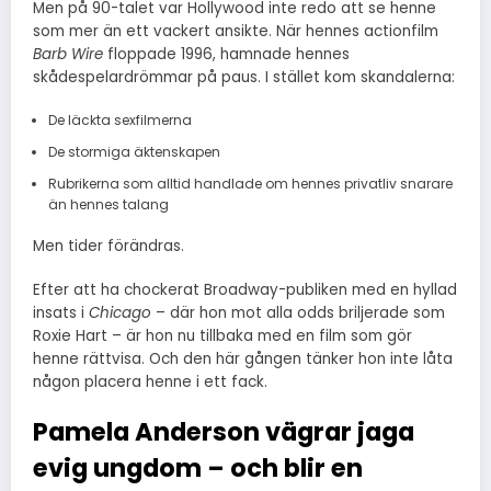
Men på 90-talet var Hollywood inte redo att se henne
som mer än ett vackert ansikte. När hennes actionfilm
Barb Wire
floppade 1996, hamnade hennes
skådespelardrömmar på paus. I stället kom skandalerna:
De läckta sexfilmerna
De stormiga äktenskapen
Rubrikerna som alltid handlade om hennes privatliv snarare
än hennes talang
Men tider förändras.
Efter att ha chockerat Broadway-publiken med en hyllad
insats i
Chicago
– där hon mot alla odds briljerade som
Roxie Hart – är hon nu tillbaka med en film som gör
henne rättvisa. Och den här gången tänker hon inte låta
någon placera henne i ett fack.
Pamela Anderson vägrar jaga
evig ungdom – och blir en