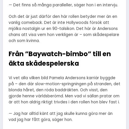
— Det finns så många paralleller, säger hon i en intervju.
Och det är just därför den här rollen betyder mer än en
vanlig comeback. Det är inte Hollywoods försök att
mjölka nostalgin ur en 90-talsikon. Det här är Andersons
chans att visa vem hon verkligen är – som skådespelare
och som kvinna.
Från ”Baywatch-bimbo” till en
äkta skådespelerska
Vi vet alla vilken bild Pamela Andersons karriär byggde
på – den där slow-motion-springningen på stranden, det
blonda håret, den röda baddräkten. Och visst, den
gjorde henne världsberömd. Men vad vi sällan pratar om
är att hon aldrig riktigt trivdes i den rollen hon blev fast i.
— Jag har alltid känt att jag skulle kunna göra mer än
vad jag har fått göra, säger hon.