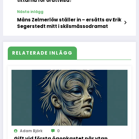
tittarna för orättvisa?
Nästa inlägg
Måns Zelmerlöw ställer in – ersätts av Erik
Segerstedt mitt i skilsmässodramat
RELATERADE INLÄGG
Adam Björk
0
Gift vid första ögonkastet när ytan