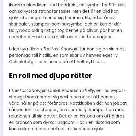
ikoniska blondinen i röd baddräkt, en symbol för 90-talet
och solkyssta strandfantasier. Men det är en bild hon
själv inte längre känner sig hemma i. Nu, efter år av
skandaler, stämpeln som sexsymbol och en karriär där
Hollywood aldrig riktigt tog henne på allvar, gör hon en
comeback – och den är allt annat än förutsägbar.
I den nya filmen
The Last Showgirl
tar hon sig an sin mest
personliga roll hittills, en som ekar av hennes eget liv.
Och plötsligt ser vi henne på ett helt nytt sätt.
En roll med djupa rötter
I
The Last Showgirl
spelar Anderson
Shelly
, en Las Vegas-
showgirl som närmar sig sextio och inser att hennes
värld håller på att förändras. Nattklubben där hon jobbat
i årtionden ska stängas, och samtidigt kämpar hon med
relationen till sin dotter. Det är en historia om att åldras i
en bransch som dyrkar ungdom – och en historia som
känns skrämmande bekant för Anderson själv.