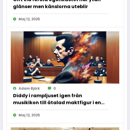
glänser men känslorna uteblir
Maj 12, 2025
Adam Björk
0
Diddy i rampljuset igen från
musikikon till åtalad maktfigur i en
dramatisk rättssal
Maj 12, 2025