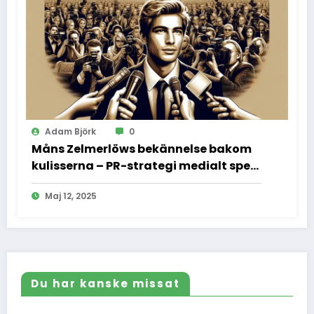
Adam Björk
0
Måns Zelmerlöws bekännelse bakom
kulisserna – PR-strategi medialt spel
och vad vi inte fick se
Maj 12, 2025
Du har kanske missat