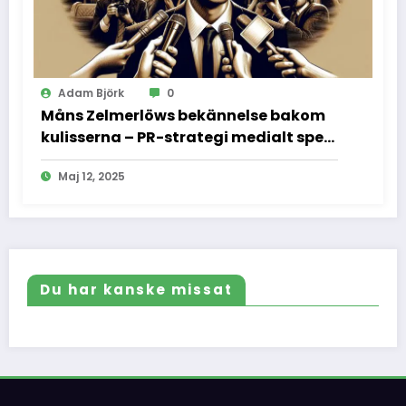
Adam Björk
0
Måns Zelmerlöws bekännelse bakom
kulisserna – PR-strategi medialt spel
och vad vi inte fick se
Maj 12, 2025
Du har kanske missat