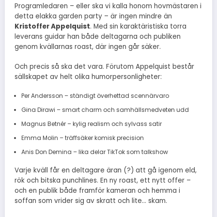
Programledaren – eller ska vi kalla honom hovmästaren i
detta elakka garden party – är ingen mindre än
Kristoffer Appelquist
. Med sin karaktäristiska torra
leverans guidar han både deltagarna och publiken
genom kvällarnas roast, där ingen går säker.
Och precis så ska det vara. Förutom Appelquist består
sällskapet av helt olika humorpersonligheter:
Per Andersson – ständigt överhettad scennärvaro
Gina Dirawi – smart charm och samhällsmedveten udd
Magnus Betnér – kylig realism och sylvass satir
Emma Molin – träffsäker komisk precision
Anis Don Demina – lika delar TikTok som talkshow
Varje kväll får en deltagare äran (?) att gå igenom eld,
rök och bitska punchlines. En ny roast, ett nytt offer –
och en publik både framför kameran och hemma i
soffan som vrider sig av skratt och lite… skam.