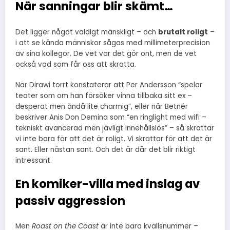
När sanningar blir skämt…
Det ligger något väldigt mänskligt – och
brutalt roligt
–
i att se kända människor sågas med millimeterprecision
av sina kollegor. De vet var det gör ont, men de vet
också vad som får oss att skratta.
När Dirawi torrt konstaterar att Per Andersson “spelar
teater som om han försöker vinna tillbaka sitt ex –
desperat men ändå lite charmig”, eller när Betnér
beskriver Anis Don Demina som “en ringlight med wifi –
tekniskt avancerad men jävligt innehållslös” – så skrattar
vi inte bara för att det är roligt. Vi skrattar för att det är
sant. Eller nästan sant. Och det är där det blir riktigt
intressant.
En komiker-villa med inslag av
passiv aggression
Men
Roast on the Coast
är inte bara kvällsnummer –