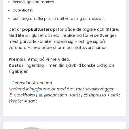
personliga varumärken
autenticitet
och längtan, eller pressen, att vara rolig och relevant
Det är
popkulturterapi
för både deltagare och tittare.
Med lite is i glaset och eld i replikerna får vi se Sveriges
mest garvade komiker öppna sig – och ge sig på
varandra – med både charm och nattsvart humor.
Premiär:
9 maj på Prime Video.
Kostar:
Ingenting – men din självbild kanske aldrig blir
sig lik igen.
– Sebastian Alsterlund
Underhållningsjournalist med örat mot skvallerväggen
Stockholm |
@sebastian_roast |
Espresso + elakt
skvaller = sant