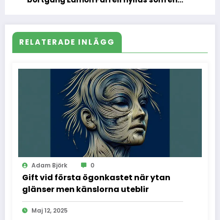
livets kapten
RELATERADE INLÄGG
Adam Björk
0
Gift vid första ögonkastet när ytan
glänser men känslorna uteblir
Maj 12, 2025