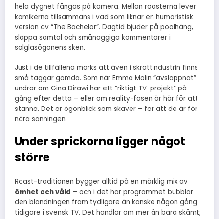
hela dygnet fångas på kamera. Mellan roasterna lever
komikerna tillsammans i vad som liknar en humoristisk
version av “The Bachelor”. Dagtid bjuder på poolhäng,
slappa samtal och smånaggiga kommentarer i
solglasögonens sken.
Just i de tillfällena märks att även i skrattindustrin finns
små taggar gömda. Som när Emma Molin “avslappnat”
undrar om Gina Dirawi har ett “riktigt TV-projekt” på
gång efter detta – eller om reality-fasen är här för att
stanna. Det är ögonblick som skaver – för att de är för
nära sanningen.
Under sprickorna ligger något
större
Roast-traditionen bygger alltid på en märklig mix av
ömhet och våld
– och i det här programmet bubblar
den blandningen fram tydligare än kanske någon gång
tidigare i svensk TV. Det handlar om mer än bara skämt;