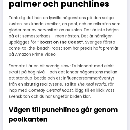
palmer och punchlines
Tänk dig det här: en lyxvilla någonstans på den soliga
kusten, sex kända komiker, en pool, och en mikrofon som
glöder mer av nervositet än av solen. Det är inte början
på ett semesterkaos – men nästan. Det är nämligen
upplägget för
”Roast on the Coast”
, Sveriges första
come-to-the-beach-roast som har precis haft premiär
på Amazon Prime Video.
Formatet är en bit somrig slow-TV blandat med elakt
skratt på hög nivå – och det landar någonstans mellan
ett standup-battle och ett influencersommaräventyr
från en skruttig realityserie. Ta lite
The Real World
, rör
ihop med
Comedy Central Roast
, lägg till en klick vass
svensk ton och du har ungefär bilden klar.
Vägen till punchlines går genom
poolkanten