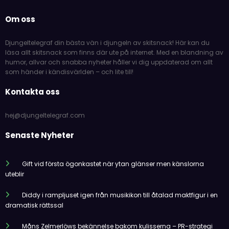
Om oss
Djungeltelegraf din bästa vän i djungeln av skitsnack! Här kan du
läsa allt skitsnack som finns där ute på internet. Med en blandning av
humor, allvar och snabba nyheter håller vi dig uppdaterad om allt
som händer i kändisvärlden – och lite till!
Kontakta oss
hej@djungeltelegraf.com
Senaste Nyheter
Gift vid första ögonkastet när ytan glänser men känslorna
uteblir
Diddy i rampljuset igen från musikikon till åtalad maktfigur i en
dramatisk rättssal
Måns Zelmerlöws bekännelse bakom kulisserna – PR-strategi