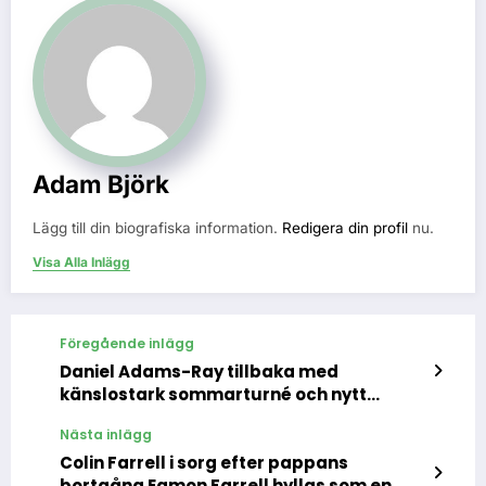
Adam Björk
Lägg till din biografiska information.
Redigera din profil
nu.
Visa Alla Inlägg
Föregående inlägg
Daniel Adams-Ray tillbaka med
känslostark sommarturné och nytt
album 2025
Nästa inlägg
Colin Farrell i sorg efter pappans
bortgång Eamon Farrell hyllas som en