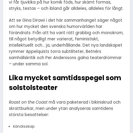
vi får tjuvkika på hur komik föds, hur skämt formas,
stryks, testas – och ibland går alldeles, alldeles för långt.
Att se Gina Dirawi i det här sammanhanget säger något
om hur mycket den svenska humorvärlden har
förändrats. Från att ha varit rätt grabbig och monokrom,
till något betydligt mer varierat, feministiskt,
intellektuellt och… ja, underhållande. Det nya landskapet
rymmer Appelquists torra subtiliteter, Betnérs
samhällskritik och Per Anderssons galna teaterdrömmar
– under samma sol.
Lika mycket samtidsspegel som
solstolsteater
Roast on the Coast
må vara paketerad i bikiniskrud och
skrattburkar, men under ytan analyseras samtidens
största besattelser:
kändisskap