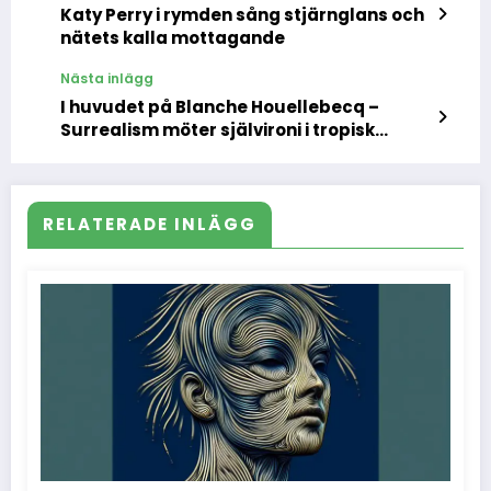
Katy Perry i rymden sång stjärnglans och
nätets kalla mottagande
Nästa inlägg
I huvudet på Blanche Houellebecq –
Surrealism möter självironi i tropisk
kulturkrock
RELATERADE INLÄGG