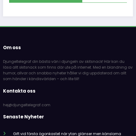
Om oss
Djungeltelegraf din bästa vän i djungeln av skitsnack! Här kan du
läsa allt skitsnack som finns där ute på internet. Med en blandning av
humor, allvar och snabba nyheter håller vi dig uppdaterad om allt
som händer i kändisvärlden – och lite till!
Kontakta oss
hej@djungeltelegraf.com
Senaste Nyheter
Gift vid första ögonkastet när ytan glänser men känslorna