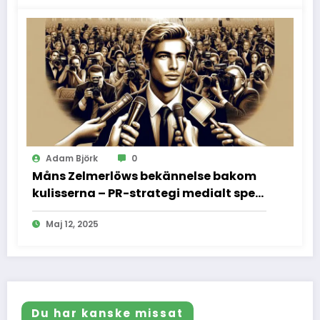
Adam Björk
0
Måns Zelmerlöws bekännelse bakom
kulisserna – PR-strategi medialt spel
och vad vi inte fick se
Maj 12, 2025
Du har kanske missat