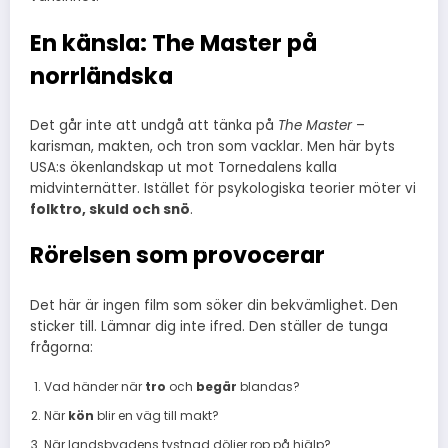
En känsla: The Master på
norrländska
Det går inte att undgå att tänka på
The Master
–
karisman, makten, och tron som vacklar. Men här byts
USA:s ökenlandskap ut mot Tornedalens kalla
midvinternätter. Istället för psykologiska teorier möter vi
folktro, skuld och snö
.
Rörelsen som provocerar
Det här är ingen film som söker din bekvämlighet. Den
sticker till. Lämnar dig inte ifred. Den ställer de tunga
frågorna:
Vad händer när
tro
och
begär
blandas?
När
kön
blir en väg till makt?
När landsbygdens tystnad döljer rop på hjälp?