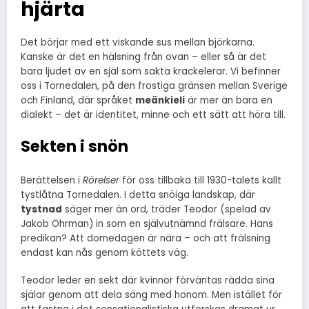
hjärta
Det börjar med ett viskande sus mellan björkarna.
Kanske är det en hälsning från ovan – eller så är det
bara ljudet av en själ som sakta krackelerar. Vi befinner
oss i Tornedalen, på den frostiga gränsen mellan Sverige
och Finland, där språket
meänkieli
är mer än bara en
dialekt – det är identitet, minne och ett sätt att höra till.
Sekten i snön
Berättelsen i
Rörelser
för oss tillbaka till 1930-talets kallt
tystlåtna Tornedalen. I detta snöiga landskap, där
tystnad
säger mer än ord, träder Teodor (spelad av
Jakob Öhrman) in som en självutnämnd frälsare. Hans
predikan? Att domedagen är nära – och att frälsning
endast kan nås genom köttets väg.
Teodor leder en sekt där kvinnor förväntas rädda sina
själar genom att dela säng med honom. Men istället för