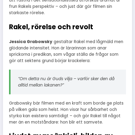
att fastna i det sensationalistiska utforskas dramat ur
frun Rakels perspektiv – och just där gör filmen sin
starkaste rörelse.
Rakel, rörelse och revolt
Jessica Grabowsky
gestaltar Rakel med lågmäld men
glödande intensitet. Hon är lärarinnan som anar
sprickorna i predikan, som vågar ställa de frågor som
gör att sektens grund börjar krackelera:
”Om detta nu är Guds vilja – varför sker den då
alltid mellan lakanen?”
Grabowsky bär filmen med en kraft som borde ge plats
på vilken gala som helst. Hon visar hur sårbarhet och
styrka kan existera samtidigt – och gör Rakel till något
mer än en motståndare: hon blir ett samvete.