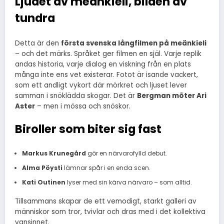
Ljudet av meänkieli, bilden av
tundra
Detta är den
första svenska långfilmen på meänkieli
– och det märks. Språket ger filmen en själ. Varje replik
andas historia, varje dialog en viskning från en plats
många inte ens vet existerar. Fotot är isande vackert,
som ett andligt vykort där mörkret och ljuset lever
samman i snöklädda skogar. Det är
Bergman möter Ari
Aster
– men i mössa och snöskor.
Biroller som biter sig fast
Markus Krunegård
gör en närvarofylld debut.
Alma Pöysti
lämnar spår i en enda scen.
Kati Outinen
lyser med sin kärva närvaro – som alltid.
Tillsammans skapar de ett vemodigt, starkt galleri av
människor som tror, tvivlar och dras med i det kollektiva
vansinnet.