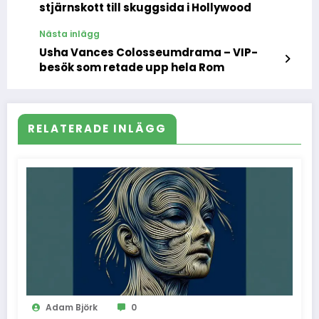
stjärnskott till skuggsida i Hollywood
Nästa inlägg
Usha Vances Colosseumdrama – VIP-
besök som retade upp hela Rom
RELATERADE INLÄGG
Adam Björk
0