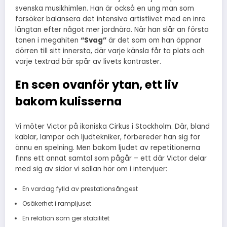
svenska musikhimlen. Han är också en ung man som
försöker balansera det intensiva artistlivet med en inre
längtan efter något mer jordnära. När han slår an första
tonen i megahiten
“Svag”
är det som om han öppnar
dörren till sitt innersta, där varje känsla får ta plats och
varje textrad bär spår av livets kontraster.
En scen ovanför ytan, ett liv
bakom kulisserna
Vi möter Victor på ikoniska Cirkus i Stockholm. Där, bland
kablar, lampor och ljudtekniker, förbereder han sig för
ännu en spelning. Men bakom ljudet av repetitionerna
finns ett annat samtal som pågår – ett där Victor delar
med sig av sidor vi sällan hör om i intervjuer:
En vardag fylld av prestationsångest
Osäkerhet i rampljuset
En relation som ger stabilitet