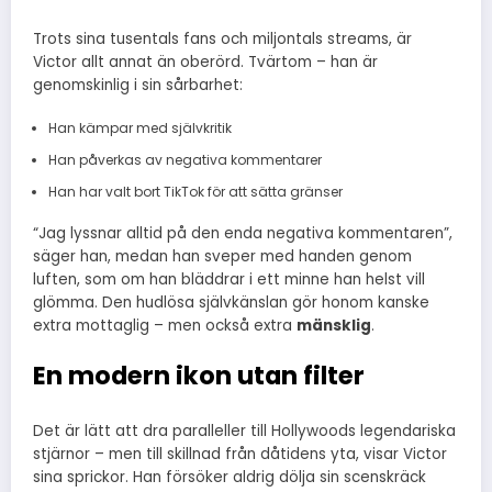
Trots sina tusentals fans och miljontals streams, är
Victor allt annat än oberörd. Tvärtom – han är
genomskinlig i sin sårbarhet:
Han kämpar med självkritik
Han påverkas av negativa kommentarer
Han har valt bort TikTok för att sätta gränser
“Jag lyssnar alltid på den enda negativa kommentaren”,
säger han, medan han sveper med handen genom
luften, som om han bläddrar i ett minne han helst vill
glömma. Den hudlösa självkänslan gör honom kanske
extra mottaglig – men också extra
mänsklig
.
En modern ikon utan filter
Det är lätt att dra paralleller till Hollywoods legendariska
stjärnor – men till skillnad från dåtidens yta, visar Victor
sina sprickor. Han försöker aldrig dölja sin scenskräck