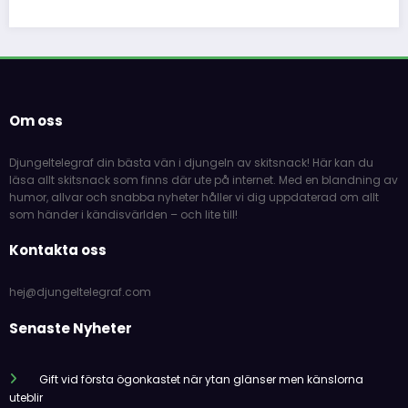
Om oss
Djungeltelegraf din bästa vän i djungeln av skitsnack! Här kan du
läsa allt skitsnack som finns där ute på internet. Med en blandning av
humor, allvar och snabba nyheter håller vi dig uppdaterad om allt
som händer i kändisvärlden – och lite till!
Kontakta oss
hej@djungeltelegraf.com
Senaste Nyheter
Gift vid första ögonkastet när ytan glänser men känslorna
uteblir