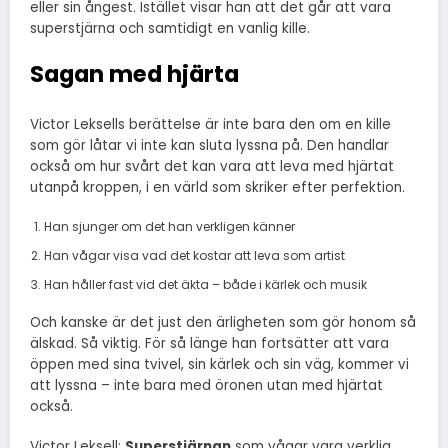
eller sin ångest. Istället visar han att det går att vara
superstjärna och samtidigt en vanlig kille.
Sagan med hjärta
Victor Leksells berättelse är inte bara den om en kille
som gör låtar vi inte kan sluta lyssna på. Den handlar
också om hur svårt det kan vara att leva med hjärtat
utanpå kroppen, i en värld som skriker efter perfektion.
Han sjunger om det han verkligen känner
Han vågar visa vad det kostar att leva som artist
Han håller fast vid det äkta – både i kärlek och musik
Och kanske är det just den ärligheten som gör honom så
älskad. Så viktig. För så länge han fortsätter att vara
öppen med sina tvivel, sin kärlek och sin väg, kommer vi
att lyssna – inte bara med öronen utan med hjärtat
också.
Victor Leksell:
Superstjärnan
som vågar vara verklig.