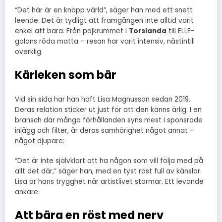
“Det här är en knäpp värld”, säger han med ett snett
leende. Det är tydligt att framgången inte alltid varit
enkel att bära. Från pojkrummet i
Torslanda
till ELLE-
galans röda matta – resan har varit intensiv, nästintill
overklig.
Kärleken som bär
Vid sin sida har han haft Lisa Magnusson sedan 2019.
Deras relation sticker ut just för att den känns ärlig. I en
bransch där många förhållanden syns mest i sponsrade
inlägg och filter, är deras samhörighet något annat –
något djupare:
“Det är inte självklart att ha någon som vill följa med på
allt det där,” säger han, med en tyst röst full av känslor.
Lisa är hans trygghet när artistlivet stormar. Ett levande
ankare.
Att bära en röst med nerv