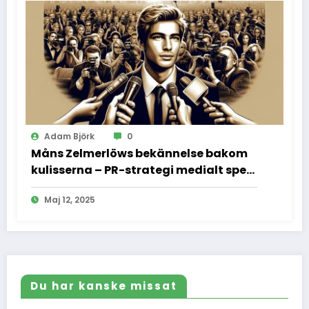
Adam Björk
0
Måns Zelmerlöws bekännelse bakom
kulisserna – PR-strategi medialt spel
och vad vi inte fick se
Maj 12, 2025
Du har kanske missat