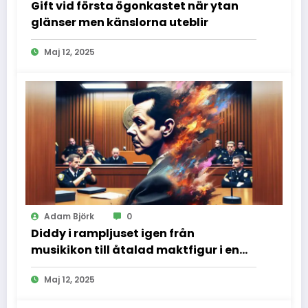
Gift vid första ögonkastet när ytan
glänser men känslorna uteblir
Maj 12, 2025
Adam Björk
0
Diddy i rampljuset igen från
musikikon till åtalad maktfigur i en
dramatisk rättssal
Maj 12, 2025