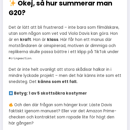
Okej, så hur summerar man
G20?
Det är lätt att bli frustrerad – inte bara som filmälskare,
utan som någon som vet vad Viola Davis kan göra. Hon
är en
kraft
. Hon är
klass
. Här får hon ett manus där
motståndaren är oinspirerad, motiven är dimmiga och
replikerna skulle passa bättre i ett klipp på TikTok under
.
#cringeaction
Det är inte helt ovanligt att stora skådisar halkar in i
mindre lyckade projekt – men det här känns inte som ett
snedsteg. Det
känns som ett fall.
Betyg: 1 av 5 skottsäkra kostymer
Och den där frågan som hänger kvar: Läste Davis
faktiskt igenom manuset? Eller var det Amazon Prime-
checken och kontraktet som ropade lite för högt den
här gången?