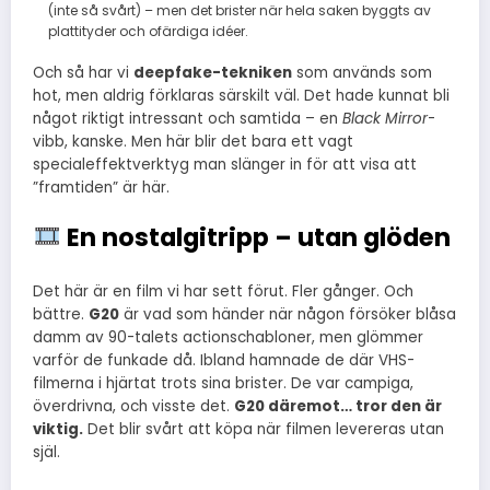
(inte så svårt) – men det brister när hela saken byggts av
plattityder och ofärdiga idéer.
Och så har vi
deepfake-tekniken
som används som
hot, men aldrig förklaras särskilt väl. Det hade kunnat bli
något riktigt intressant och samtida – en
Black Mirror
-
vibb, kanske. Men här blir det bara ett vagt
specialeffektverktyg man slänger in för att visa att
”framtiden” är här.
En nostalgitripp – utan glöden
Det här är en film vi har sett förut. Fler gånger. Och
bättre.
G20
är vad som händer när någon försöker blåsa
damm av 90-talets actionschabloner, men glömmer
varför de funkade då. Ibland hamnade de där VHS-
filmerna i hjärtat trots sina brister. De var campiga,
överdrivna, och visste det.
G20 däremot… tror den är
viktig.
Det blir svårt att köpa när filmen levereras utan
själ.