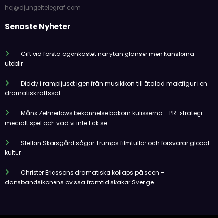
hej@djungeltelegraf.com
Senaste Nyheter
Gift vid första ögonkastet när ytan glänser men känslorna
uteblir
Diddy i rampljuset igen från musikikon till åtalad maktfigur i en
dramatisk rättssal
Måns Zelmerlöws bekännelse bakom kulisserna – PR-strategi
medialt spel och vad vi inte fick se
Stellan Skarsgård sågar Trumps filmtullar och försvarar global
kultur
Christer Ericssons dramatiska kollaps på scen –
dansbandsikonens ovissa framtid skakar Sverige