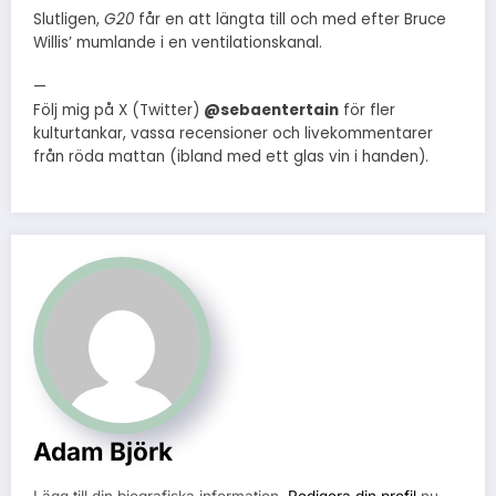
Slutligen,
G20
får en att längta till och med efter Bruce
Willis’ mumlande i en ventilationskanal.
—
Följ mig på X (Twitter)
@sebaentertain
för fler
kulturtankar, vassa recensioner och livekommentarer
från röda mattan (ibland med ett glas vin i handen).
Adam Björk
Lägg till din biografiska information.
Redigera din profil
nu.