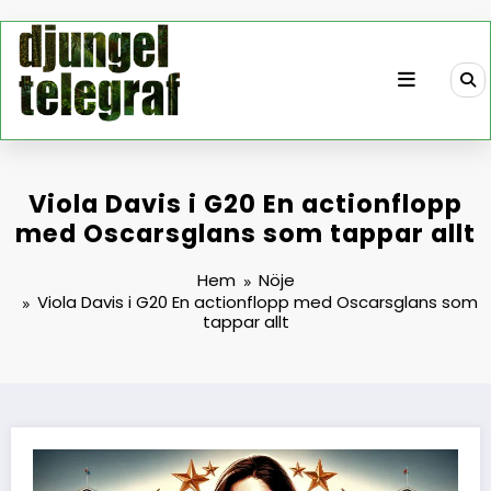
Hoppa
till
innehåll
Viola Davis i G20 En actionflopp
med Oscarsglans som tappar allt
Hem
Nöje
Viola Davis i G20 En actionflopp med Oscarsglans som
tappar allt