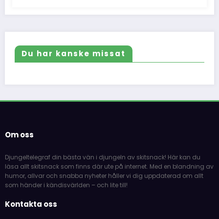
Du har kanske missat
Om oss
Djungeltelegraf din bästa vän i djungeln av skitsnack! Här kan du
läsa allt skitsnack som finns där ute på internet. Med en blandning av
humor, allvar och snabba nyheter håller vi dig uppdaterad om allt
som händer i kändisvärlden – och lite till!
Kontakta oss