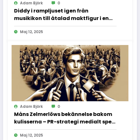
Adam Björk
0
Diddy i rampljuset igen från
musikikon till åtalad maktfigur i en
dramatisk rättssal
Maj 12, 2025
Adam Björk
0
Måns Zelmerlöws bekännelse bakom
kulisserna – PR-strategi medialt spel
och vad vi inte fick se
Maj 12, 2025