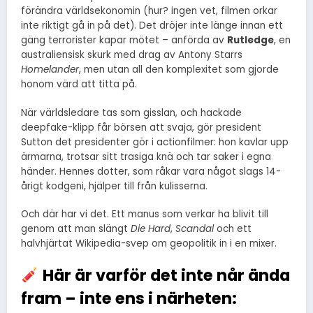
förändra världsekonomin (hur? ingen vet, filmen orkar
inte riktigt gå in på det). Det dröjer inte länge innan ett
gäng terrorister kapar mötet – anförda av
Rutledge
, en
australiensisk skurk med drag av Antony Starrs
Homelander
, men utan all den komplexitet som gjorde
honom värd att titta på.
När världsledare tas som gisslan, och hackade
deepfake-klipp får börsen att svaja, gör president
Sutton det presidenter gör i actionfilmer: hon kavlar upp
ärmarna, trotsar sitt trasiga knä och tar saker i egna
händer. Hennes dotter, som råkar vara något slags 14-
årigt kodgeni, hjälper till från kulisserna.
Och där har vi det. Ett manus som verkar ha blivit till
genom att man slängt
Die Hard
,
Scandal
och ett
halvhjärtat Wikipedia-svep om geopolitik in i en mixer.
Här är varför det inte når ända
fram – inte ens i närheten: