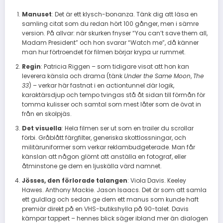
Manuset
: Det är ett klysch-bonanza. Tänk dig att läsa en
samling citat som du redan hört 100 gånger, men i sämre
version. På allvar: när skurken fnyser “You can’t save them all,
Madam President” och hon svarar “Watch me”, då känner
man hur förtroendet för filmen börjar krypa ur rummet.
Regin
: Patricia Riggen – som tidigare visat att hon kan
leverera känsla och drama (tänk
Under the Same Moon
,
The
33
) – verkar här fastnat i en actiontunnel där logik,
karaktärsdjup och tempo tvingas stå åt sidan till förmån för
tomma kulisser och samtal som mest låter som de övat in
från en skolpjäs.
Det visuella
: Hela filmen ser ut som en trailer du scrollar
förbi. Gråblått färgfilter, generiska skottlossningar, och
militäruniformer som verkar reklambudgeterade. Man får
känslan att någon glömt att anställa en fotograf, eller
åtminstone ge dem en ljuskälla värd namnet.
Jösses, den förlorade talangen
: Viola Davis. Keeley
Hawes. Anthony Mackie. Jason Isaacs. Det är som att samla
ett guldlag och sedan ge dem ett manus som kunde haft
premiär direkt på en VHS-butikshylla på 90-talet. Davis
kämpar tappert – hennes blick säger ibland mer än dialogen