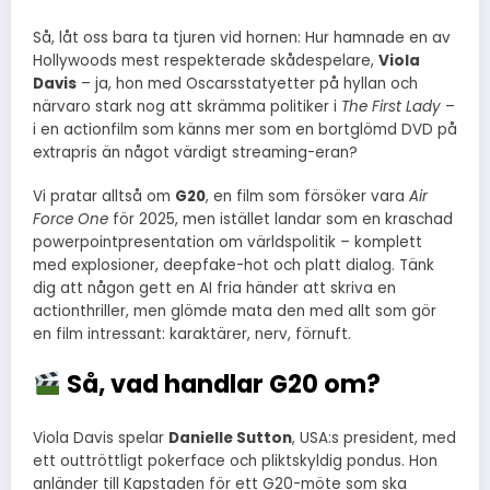
Så, låt oss bara ta tjuren vid hornen: Hur hamnade en av
Hollywoods mest respekterade skådespelare,
Viola
Davis
– ja, hon med Oscarsstatyetter på hyllan och
närvaro stark nog att skrämma politiker i
The First Lady
–
i en actionfilm som känns mer som en bortglömd DVD på
extrapris än något värdigt streaming-eran?
Vi pratar alltså om
G20
, en film som försöker vara
Air
Force One
för 2025, men istället landar som en kraschad
powerpointpresentation om världspolitik – komplett
med explosioner, deepfake-hot och platt dialog. Tänk
dig att någon gett en AI fria händer att skriva en
actionthriller, men glömde mata den med allt som gör
en film intressant: karaktärer, nerv, förnuft.
Så, vad handlar G20 om?
Viola Davis spelar
Danielle Sutton
, USA:s president, med
ett outtröttligt pokerface och pliktskyldig pondus. Hon
anländer till Kapstaden för ett G20-möte som ska