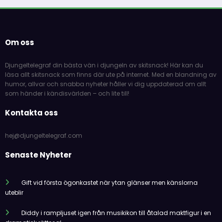
Om oss
Djungeltelegraf din bästa vän i djungeln av skitsnack! Här kan du
läsa allt skitsnack som finns där ute på internet. Med en blandning av
humor, allvar och snabba nyheter håller vi dig uppdaterad om allt
som händer i kändisvärlden – och lite till!
Kontakta oss
hej@djungeltelegraf.com
Senaste Nyheter
Gift vid första ögonkastet när ytan glänser men känslorna
uteblir
Diddy i rampljuset igen från musikikon till åtalad maktfigur i en