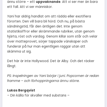
ännu större – ett
uppvaknande
. Att vi ser mer än bara
ett fall. Att vi ser människor.
Yani
har aldrig handlat om att rädda eller exotifiera
förorten. Den vill bara bli hörd. Och nu, på bästa
sändningstid, får den äntligen det. Inte genom
statistiksiffror eller skrämmande rubriker, utan genom
hjärta, röst och vardag. Genom killar som står och velar
över matteprovet, sörjer tappade vänskaper och
funderar på hur man egentligen raggar utan att
skämma ut sig.
Det här är inte Hollywood. Det är Alby. Och det räcker
långt.
PS: Inspelningen av Yani börjar i juni. Popcornen är redan
framme – och förhoppningarna ännu större.
Lukas Bergqvist
– Din källa för skvaller med substans –