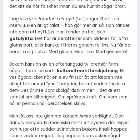
det att de hör falskhet innan du ens hunnit säga ”bror”.
”Jag ville visa förorten i ett nytt ljus”
, säger Khalil i en
intervju. Men ärligt talat – hon gör mer än så. Hon tänder
inte bara ett nytt ljus. Hon tänder en hel jäkla
gatulykta
. Det här är berättelser som alldeles för ofta
glöms bort, eller kanske filtreras genom fel lins. Nu får de
berätta sig själva. Med glädje. Med ilska. Med genuinitet.
Bakom känslan av en efterlängtad tv-premiär finns
något större: en sorts
kulturell maktförskjutning
. Ni
vet ögonblicket när en elev fnissar åt att läraren inte
riktigt fattar vad ”yani” betyder, för att sedan förklara
det? Det är inte bara skolgårdsskimmer – det är ett
samtal om tillhörighet. Om språkets kraft. Om vem som
håller pennan när berättelsen skrivs.
Men låt oss inte glömma kärnan: Amirs verklighet. Den
där utvisningen. En människa mitt i ett system där regler
och rutor ofta suddar ut individen bakom. Khalil hoppas
serien väcker empati. Jag hoppas den väcker något