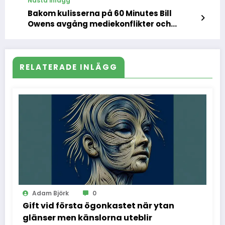
Nästa inlägg
Bakom kulisserna på 60 Minutes Bill
Owens avgång mediekonflikter och
Trumps hot mot journalistiken
RELATERADE INLÄGG
Adam Björk
0
Gift vid första ögonkastet när ytan
glänser men känslorna uteblir