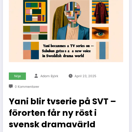
Nöje
Adam Björk
April 23, 2025
0 Kommentarer
Yani blir tvserie på SVT –
förorten får ny röst i
svensk dramavärld