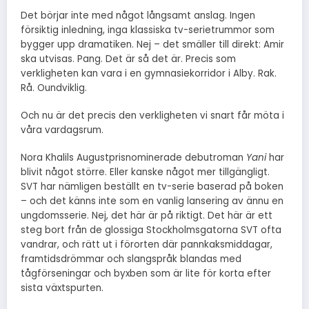
Det börjar inte med något långsamt anslag. Ingen
försiktig inledning, inga klassiska tv-serietrummor som
bygger upp dramatiken. Nej – det smäller till direkt: Amir
ska utvisas. Pang. Det är så det är. Precis som
verkligheten kan vara i en gymnasiekorridor i Alby. Rak.
Rå. Oundviklig.
Och nu är det precis den verkligheten vi snart får möta i
våra vardagsrum.
Nora Khalils Augustprisnominerade debutroman
Yani
har
blivit något större. Eller kanske något mer tillgängligt.
SVT har nämligen beställt en tv-serie baserad på boken
– och det känns inte som en vanlig lansering av ännu en
ungdomsserie. Nej, det här är på riktigt. Det här är ett
steg bort från de glossiga Stockholmsgatorna SVT ofta
vandrar, och rätt ut i förorten där pannkaksmiddagar,
framtidsdrömmar och slangspråk blandas med
tågförseningar och byxben som är lite för korta efter
sista växtspurten.