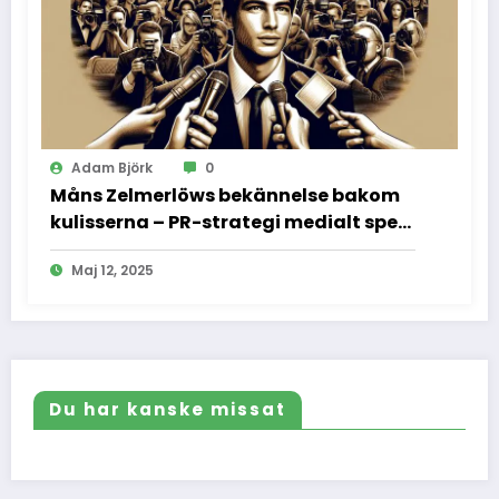
Adam Björk
0
Måns Zelmerlöws bekännelse bakom
kulisserna – PR-strategi medialt spel
och vad vi inte fick se
Maj 12, 2025
Du har kanske missat