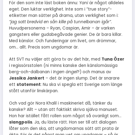
För den som inte läst boken ännu:
Yani
är något alldeles
eget. Den luktar verklighet. Inte som i ”true story”-
etiketter man sätter på drama, utan verklighet som i:
”jag satt bredvid en sån kille på tunnelbanan igår”
.
Huvudpersonerna – Ryan, Caspian, Amir – är varken
gangsters eller gudabegåvade genier. De är bara killar.
Med känslor. Och funderingar om livet, om drömmar,
om… allt. Precis som ungdomar är.
Att SVT nu väljer att göra tv av det här, med
Tuna Özer
i regissörsstolen (ni minns kanske den känslomässiga
berg-och-dalbanan i
Ingen ängel
?) och manus av
Jessika Jankert
– det är ingen slump. Det är snarare
ett
statement
: Nu ska vi spegla ett Sverige som länge
stått utanför linskärpan.
Och vad gör Nora Khalil i maskineriet då, tänker du
kanske? Allt – utan att faktiskt skriva själva manuset.
Hon har istället fått rollen som något så ovanligt som…
slangpolis
. Ja, du läste rätt. Hon ser till att dialogen
låter som den ska, att ungdomarnas sätt att prata är
äkta. För är det något man vet om ungdomar – så är