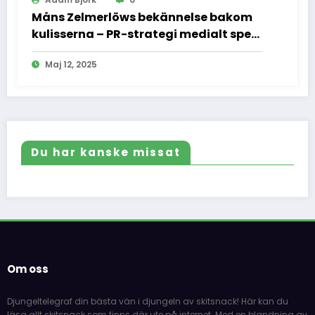
Måns Zelmerlöws bekännelse bakom
kulisserna – PR-strategi medialt spel
och vad vi inte fick se
Maj 12, 2025
Du har kanske missat
Om oss
Djungeltelegraf din bästa vän i djungeln av skitsnack! Här kan du
läsa allt skitsnack som finns där ute på internet. Med en blandning av