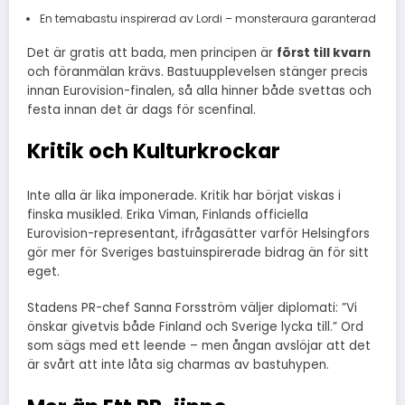
En temabastu inspirerad av Lordi – monsteraura garanterad
Det är gratis att bada, men principen är
först till kvarn
och föranmälan krävs. Bastuupplevelsen stänger precis
innan Eurovision-finalen, så alla hinner både svettas och
festa innan det är dags för scenfinal.
Kritik och Kulturkrockar
Inte alla är lika imponerade. Kritik har börjat viskas i
finska musikled. Erika Viman, Finlands officiella
Eurovision-representant, ifrågasätter varför Helsingfors
gör mer för Sveriges bastuinspirerade bidrag än för sitt
eget.
Stadens PR-chef Sanna Forsström väljer diplomati: ”Vi
önskar givetvis både Finland och Sverige lycka till.” Ord
som sägs med ett leende – men ångan avslöjar att det
är svårt att inte låta sig charmas av bastuhypen.