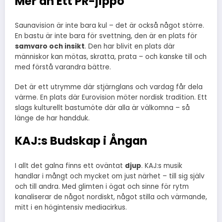
Mer än Ett PR-jippo
Saunavision är inte bara kul – det är också något större.
En bastu är inte bara för svettning, den är en plats för
samvaro och insikt
. Den har blivit en plats där
människor kan mötas, skratta, prata – och kanske till och
med förstå varandra bättre.
Det är ett utrymme där stjärnglans och vardag får dela
värme. En plats där Eurovision möter nordisk tradition. Ett
slags kulturellt bastumöte där alla är välkomna – så
länge de har handduk.
KAJ:s Budskap i Ångan
I allt det galna finns ett oväntat
djup
. KAJ:s musik
handlar i mångt och mycket om just närhet – till sig själv
och till andra. Med glimten i ögat och sinne för rytm
kanaliserar de något nordiskt, något stilla och värmande,
mitt i en högintensiv mediacirkus.