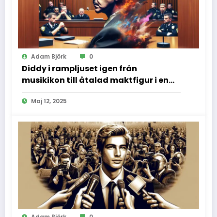
Adam Björk
0
Diddy i rampljuset igen från
musikikon till åtalad maktfigur i en
dramatisk rättssal
Maj 12, 2025
Adam Björk
0