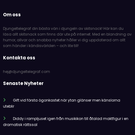
Om oss
Djungeltelegraf din bästa vän i djungeln av skitsnack! Här kan du
läsa allt skitsnack som finns där ute på internet. Med en blandning av
humor, allvar och snabba nyheter håller vi dig uppdaterad om allt
som händer i kändisvärlden – och lite till!
Kontakta oss
hej@djungeltelegraf.com
Senaste Nyheter
Gift vid första ögonkastet när ytan glänser men känslorna
uteblir
Diddy i rampljuset igen från musikikon till åtalad maktfigur i en
dramatisk rättssal