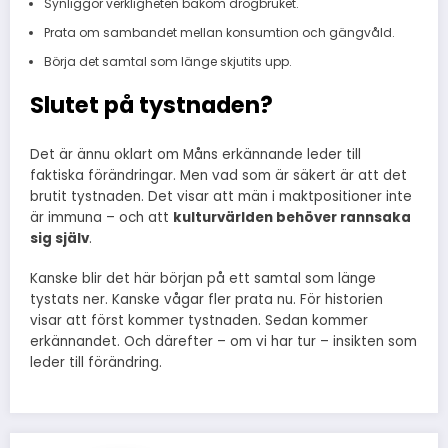
Synliggör verkligheten bakom drogbruket.
Prata om sambandet mellan konsumtion och gängvåld.
Börja det samtal som länge skjutits upp.
Slutet på tystnaden?
Det är ännu oklart om Måns erkännande leder till
faktiska förändringar. Men vad som är säkert är att det
brutit tystnaden. Det visar att män i maktpositioner inte
är immuna – och att
kulturvärlden behöver rannsaka
sig själv
.
Kanske blir det här början på ett samtal som länge
tystats ner. Kanske vågar fler prata nu. För historien
visar att först kommer tystnaden. Sedan kommer
erkännandet. Och därefter – om vi har tur – insikten som
leder till förändring.