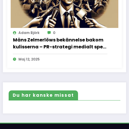
Adam Björk
0
Måns Zelmerlöws bekännelse bakom
kulisserna – PR-strategi medialt spel
och vad vi inte fick se
Maj 12, 2025
Du har kanske missat