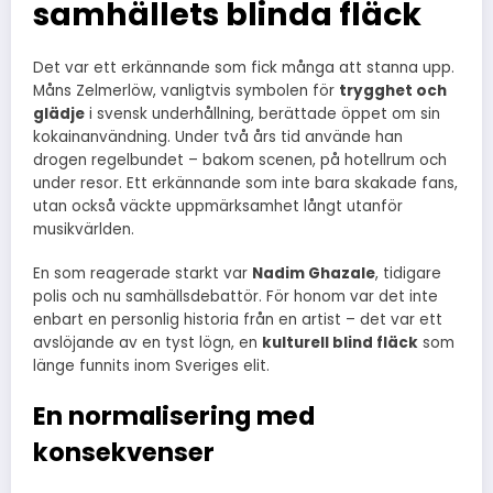
samhällets blinda fläck
Det var ett erkännande som fick många att stanna upp.
Måns Zelmerlöw, vanligtvis symbolen för
trygghet och
glädje
i svensk underhållning, berättade öppet om sin
kokainanvändning. Under två års tid använde han
drogen regelbundet – bakom scenen, på hotellrum och
under resor. Ett erkännande som inte bara skakade fans,
utan också väckte uppmärksamhet långt utanför
musikvärlden.
En som reagerade starkt var
Nadim Ghazale
, tidigare
polis och nu samhällsdebattör. För honom var det inte
enbart en personlig historia från en artist – det var ett
avslöjande av en tyst lögn, en
kulturell blind fläck
som
länge funnits inom Sveriges elit.
En normalisering med
konsekvenser