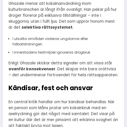
Ghazale menar att kokainanvändning inom
kulturbranschen är långt ifrån ovanligt. Han pekar på hur
droger florerar på exklusiva tillställningar – inte i
skuggorna, utan i fullt ljus. Det som upprör honom mest
är det
selektiva rättssystemet
.
I utsatta områden visiteras ungdomar efter
fotbollsträningen.
I innerstadens festmiljöer ignoreras drogbruk.
Enligt Ghazale skickar detta signaler om att vissa står
ovanför konsekvenser
. Det skapar inte bara orättvisa
– det underminerar förtroendet för hela rättsapparaten.
Kändisar, fest och ansvar
En central kritik handlar om hur kändisar behandlas. När
en person som Måns pratar om kokainbruk med en
axelryckning gör det något med samtalet. Det visar på
en kultur där det är mer pinsamt att erkänna svaghet än
att faktiskt bryta mot lagen.