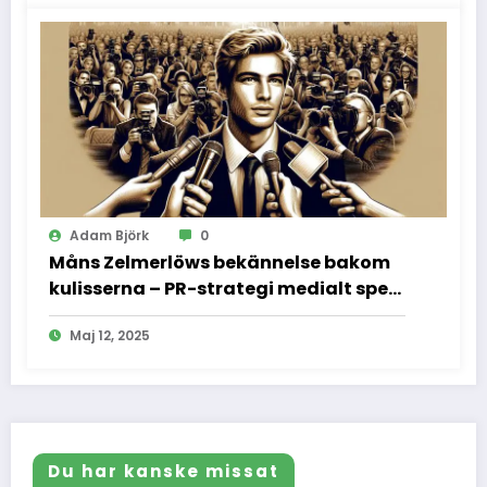
Adam Björk
0
Måns Zelmerlöws bekännelse bakom
kulisserna – PR-strategi medialt spel
och vad vi inte fick se
Maj 12, 2025
Du har kanske missat