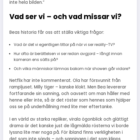
inte hela bilden.”
Vad ser vi – och vad missar vi?
Beas historia får oss att ställa viktiga frågor:
Vad är det vi egentligen tittar på när vi ser reality-TV?
Hur ofta är berättelsen vi ser redan avgjord – långt innan
kameran ens sätts på?
Och vilka människor lämnas bakom när showen går vidare?
Netflix har inte kommenterat. Ola har försvunnit från
rampljuset. Milly tiger – kanske klokt. Men Bea levererar
fortfarande sin sanning, och oavsett om man håller med
henne eller inte, så är det röster som hennes som hjälper
oss se på underhållning med lite mer eftertanke.
I en värld av starka repliker, virala ögonblick och glättigt
drama är det kanske just de lågmälda rösterna vi borde
lyssna lite mer noga på. För ibland finns verkligheten i
det som inte sänds – och sanningen i det som klipps