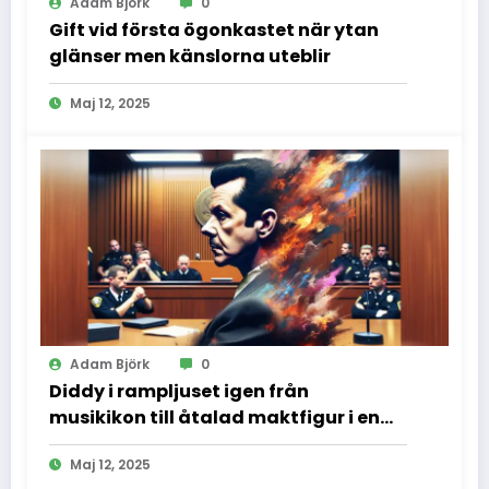
Adam Björk
0
Gift vid första ögonkastet när ytan
glänser men känslorna uteblir
Maj 12, 2025
Adam Björk
0
Diddy i rampljuset igen från
musikikon till åtalad maktfigur i en
dramatisk rättssal
Maj 12, 2025