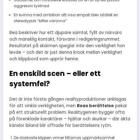
aggressiv tystnad
En kvinna med ambition att visa empati blev istället en
stereotypisk “bitter väninna”
Bea beskriver hur ett djupare samtal, fyllt av närvaro
och mänsklig kontakt, försvann i redigeringsrummet.
Resultatet på skärmen speglar inte den verklighet hon
levde – och det är just denna krock mellan verklighet
och klippbord som upprör henne.
En enskild scen – eller ett
systemfel?
Det är inte första gången realityproduktioner anklagas
för att vinkla verkligheten, men
Beas berättelse
pekar
på ett strukturellt problem. Realitygenren bygger ofta
på förenklade karaktärer – hjältar och skurkar – där äkta
känslor ibland blir offrade för berättelsens rytm.
De starkaste klippen vinner tittarnas uppmärksamhet