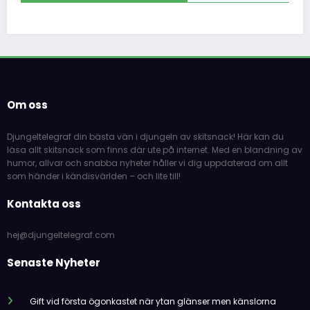
Om oss
Djungeltelegraf din bästa vän i djungeln av skitsnack! Här kan du
läsa allt skitsnack som finns där ute på internet. Med en blandning av
humor, allvar och snabba nyheter håller vi dig uppdaterad om allt
som händer i kändisvärlden – och lite till!
Kontakta oss
hej@djungeltelegraf.com
Senaste Nyheter
Gift vid första ögonkastet när ytan glänser men känslorna