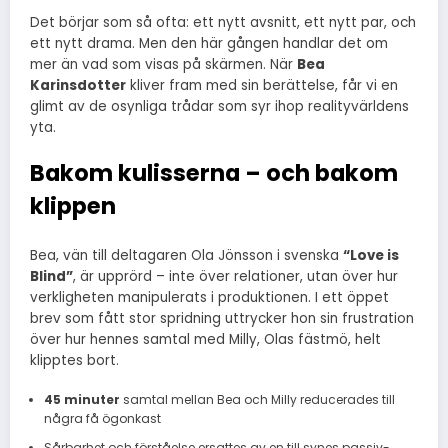
Det börjar som så ofta: ett nytt avsnitt, ett nytt par, och
ett nytt drama. Men den här gången handlar det om
mer än vad som visas på skärmen. När
Bea
Karinsdotter
kliver fram med sin berättelse, får vi en
glimt av de osynliga trådar som syr ihop realityvärldens
yta.
Bakom kulisserna – och bakom
klippen
Bea, vän till deltagaren Ola Jönsson i svenska
“Love is
Blind”
, är upprörd – inte över relationer, utan över hur
verkligheten manipulerats i produktionen. I ett öppet
brev som fått stor spridning uttrycker hon sin frustration
över hur hennes samtal med Milly, Olas fästmö, helt
klipptes bort.
45 minuter
samtal mellan Bea och Milly reducerades till
några få ögonkast
Sårbarhet och förståelse ersattes av en till synes passiv-