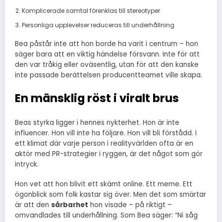
Komplicerade samtal förenklas till stereotyper
Personliga upplevelser reduceras till underhållning
Bea påstår inte att hon borde ha varit i centrum – hon
säger bara att en viktig händelse försvann. Inte för att
den var tråkig eller oväsentlig, utan för att den kanske
inte passade berättelsen producentteamet ville skapa.
En mänsklig röst i viralt brus
Beas styrka ligger i hennes nykterhet. Hon är inte
influencer. Hon vill inte ha följare. Hon vill bli förstådd. I
ett klimat där varje person i realityvärlden ofta är en
aktör med PR-strategier i ryggen, är det något som gör
intryck.
Hon vet att hon blivit ett skämt online. Ett meme. Ett
ögonblick som folk kastar sig över. Men det som smärtar
är att den
sårbarhet
hon visade – på riktigt –
omvandlades till underhållning. Som Bea säger: “Ni såg